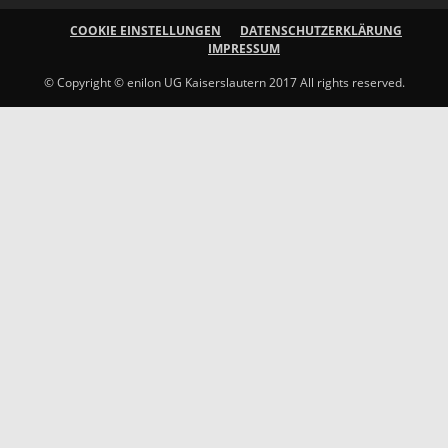
COOKIE EINSTELLUNGEN
DATENSCHUTZERKLÄRUNG
IMPRESSUM
© Copyright © enilon UG Kaiserslautern 2017 All rights reserved.