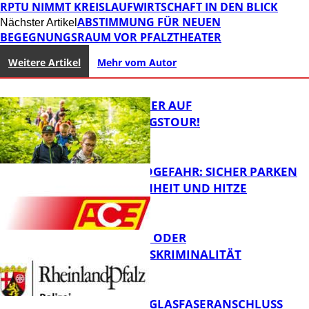
RPTU NIMMT KREISLAUFWIRTSCHAFT IN DEN BLICK
ABSTIMMUNG FÜR NEUEN
Nächster Artikel
BEGEGNUNGSRAUM VOR PFALZTHEATER
Weitere Artikel
Mehr vom Autor
MIT DEM JÄGER AUF
ENTDECKUNGSTOUR!
WALDBRANDGEFAHR: SICHER PARKEN
BEI TROCKENHEIT UND HITZE
FB News
CYBERCRIME ODER
WIRTSCHAFTSKRIMINALITÄT
FB News
WARUM EIN GLASFASERANSCHLUSS