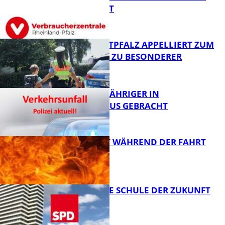
SINNVOLL IST
Polizei
POLIZEI WESTPFALZ APPELLIERT ZUM
SCHULSTART ZU BESONDERER
VORSICHT
FB News
UNFALL: 58-JÄHRIGER IN
KRANKENHAUS GEBRACHT
FB News
AUTO FÄNGT WÄHREND DER FAHRT
FEUER
FB News
WIE SIEHT DIE SCHULE DER ZUKUNFT
AUS?
FB News