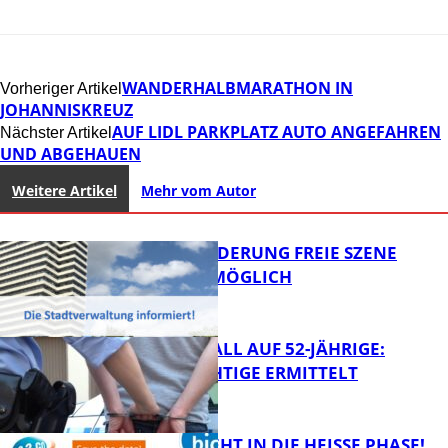
WANDERHALBMARATHON IN
Vorheriger Artikel
JOHANNISKREUZ
AUF LIDL PARKPLATZ AUTO ANGEFAHREN
Nächster Artikel
UND ABGEHAUEN
Weitere Artikel
Mehr vom Autor
PROJEKTFÖRDERUNG FREIE SZENE
WEITERHIN MÖGLICH
RAUBÜBERFALL AUF 52-JÄHRIGE:
TATVERDÄCHTIGE ERMITTELT
FB Kultur
1,2,3 GO® GEHT IN DIE HEISSE PHASE!