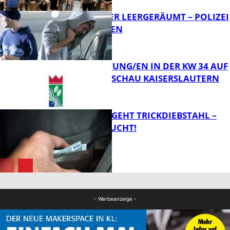
TRANSPORTER LEERGERÄUMT – POLIZEI
SUCHT ZEUGEN
FB News
VERANSTALTUNG/EN IN DER KW 34 AUF
DER GARTENSCHAU KAISERSLAUTERN
FB News
PÄRCHEN BEGEHT TRICKDIEBSTAHL –
ZEUGEN GESUCHT!
FB Kultur
FB News
- Werbeanzeige -