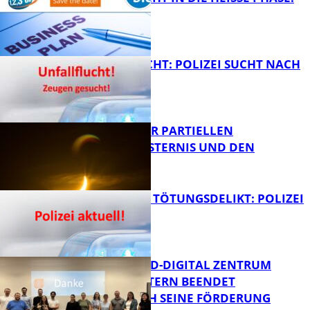
FB News
UNFALLFLUCHT: POLIZEI SUCHT NACH
ZEUGEN
Bildung
VORTRAG ZUR PARTIELLEN
SONNENFINSTERNIS UND DEN
PERSEIDEN
FB News
VERSUCHTES TÖTUNGSDELIKT: POLIZEI
ERMITTELT
Bildung
MITTELSTAND-DIGITAL ZENTRUM
KAISERSLAUTERN BEENDET
ERFOLGREICH SEINE FÖRDERUNG
FB News