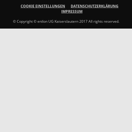
COOKIE EINSTELLUNGEN
DATENSCHUTZERKLÄRUNG
IMPRESSUM
© Copyright © enilon UG Kaiserslautern 2017 All rights reserved.