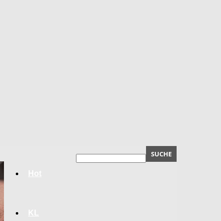
Hot
KL