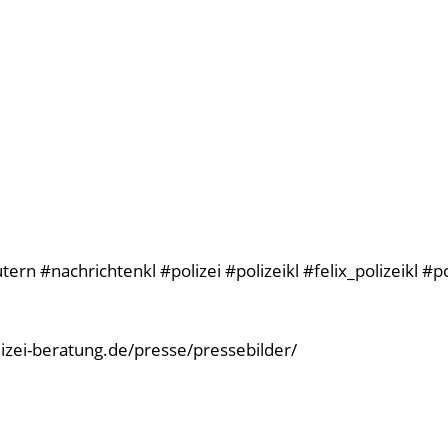
rn #nachrichtenkl #polizei #polizeikl #felix_polizeikl #p
olizei-beratung.de/presse/pressebilder/