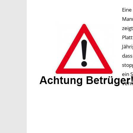
Eine
Mann
zeig
Plat
Jähr
dass
stop
ein 
verm