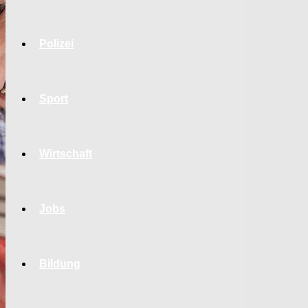
Polizei
Sport
Wirtschaft
Jobs
Bildung