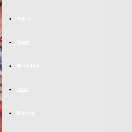
Polizei
Sport
Wirtschaft
Jobs
Bildung