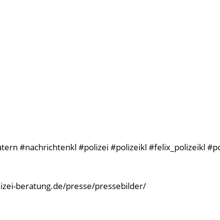
rn #nachrichtenkl #polizei #polizeikl #felix_polizeikl #p
olizei-beratung.de/presse/pressebilder/