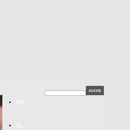
Hot
KL