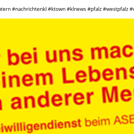
tern #nachrichtenkl #ktown #klnews #pfalz #westpfalz #