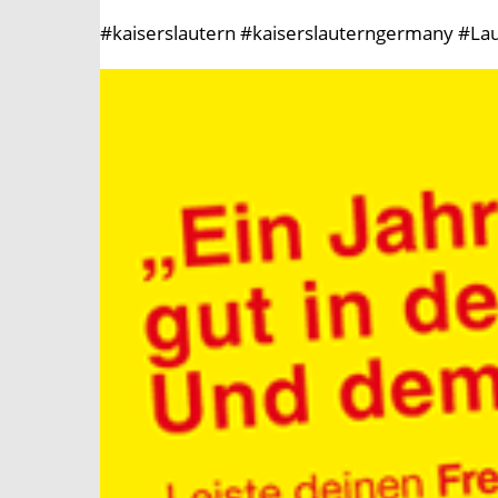
#kaiserslautern #kaiserslauterngermany #Lau