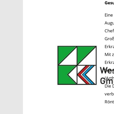
Ges
Eine
Augu
Chef
Groß
Erkr
Mit 
Erkr
Sehn
(Art
Die 
verb
Rönt