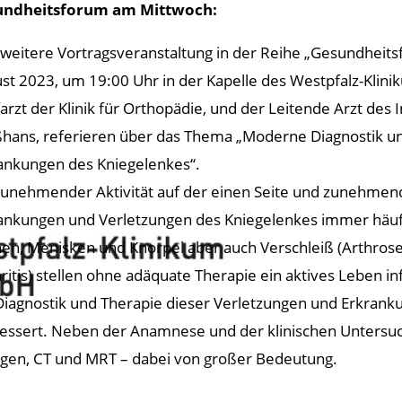
undheitsforum am Mittwoch:
 weitere Vortragsveranstaltung in der Reihe „Gesundheit
st 2023, um 19:00 Uhr in der Kapelle des Westpfalz-Klinik
arzt der Klinik für Orthopädie, und der Leitende Arzt des I
hans, referieren über das Thema „Moderne Diagnostik u
ankungen des Kniegelenkes“.
zunehmender Aktivität auf der einen Seite und zunehmen
ankungen und Verletzungen des Kniegelenkes immer häuf
en, Menisken und Knorpel aber auch Verschleiß (Arthro
hritis) stellen ohne adäquate Therapie ein aktives Leben in
Diagnostik und Therapie dieser Verletzungen und Erkrankun
essert. Neben der Anamnese und der klinischen Untersuch
gen, CT und MRT – dabei von großer Bedeutung.