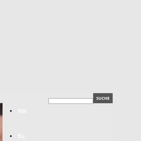
Hot
KL