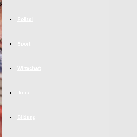
Polizei
Sport
Wirtschaft
Jobs
Bildung