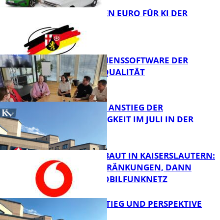
20 MILLIONEN EURO FÜR KI DER
ZUKUNFT
FB News
UNTERNEHMENSSOFTWARE DER
HÖCHSTEN QUALITÄT
Bildung
SAISONALER ANSTIEG DER
ARBEITSLOSIGKEIT IM JULI IN DER
WESTPFALZ
FB News
VODAFONE BAUT IN KAISERSLAUTERN:
ERST EINSCHRÄNKUNGEN, DANN
BESSERES MOBILFUNKNETZ
FB News
WIEDEREINSTIEG UND PERSPEKTIVE