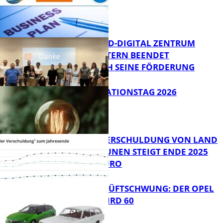
MITTELSTAND-DIGITAL ZENTRUM
KAISERSLAUTERN BEENDET
ERFOLGREICH SEINE FÖRDERUNG
Bildung
SIAK-INNOVATIONSTAG 2026
FB News
PRO-KOPF-VERSCHULDUNG VON LAND
UND KOMMUNEN STEIGT ENDE 2025
AUF 9.600 EURO
Bildung
IKONE MIT HÜFTSCHWUNG: DER OPEL
REKORD C WIRD 60
FB News