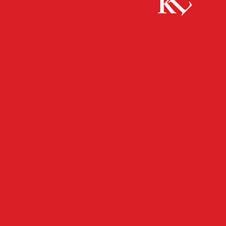
Start
Wirtschaft
Für „grüne Daumen“ gibt es jetzt in
Kaiserslautern dickere Lohntüten