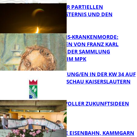
VORTRAG ZUR PARTIELLEN
SONNENFINSTERNIS UND DEN
PERSEIDEN
FB Kultur
OPFER DER NS-KRANKENMORDE:
ZEICHNUNGEN VON FRANZ KARL
BÜHLER AUS DER SAMMLUNG
Bildung
PRINZHORN IM MPK
VERANSTALTUNG/EN IN DER KW 34 AUF
DER GARTENSCHAU KAISERSLAUTERN
FB Kultur
FILMROLLE VOLLER ZUKUNFTSIDEEN
FB Kultur
DIE HÖCHSTE EISENBAHN, KAMMGARN