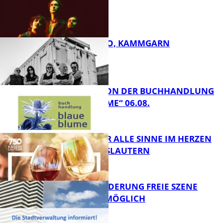
ROSE TATTOO, KAMMGARN
FB Kultur
LESETIPPS VON DER BUCHHANDLUNG
„BLAUE BLUME“ 06.08.
FB Kultur
GENÜSSE FÜR ALLE SINNE IM HERZEN
VON KAISERSLAUTERN
FB Kultur
PROJEKTFÖRDERUNG FREIE SZENE
WEITERHIN MÖGLICH
FB Kultur