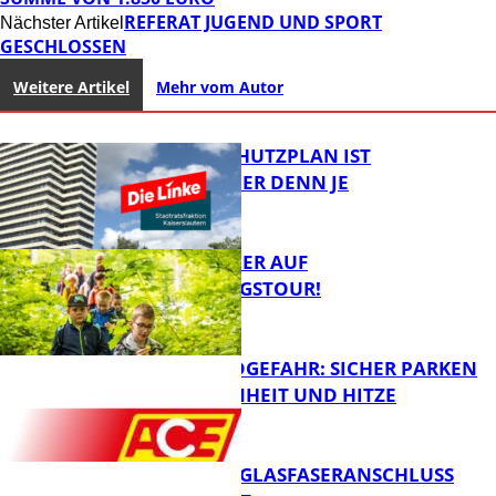
REFERAT JUGEND UND SPORT
Nächster Artikel
GESCHLOSSEN
Weitere Artikel
Mehr vom Autor
EIN HITZESCHUTZPLAN IST
NOTWENDIGER DENN JE
MIT DEM JÄGER AUF
ENTDECKUNGSTOUR!
FB News
WALDBRANDGEFAHR: SICHER PARKEN
BEI TROCKENHEIT UND HITZE
FB News
WARUM EIN GLASFASERANSCHLUSS