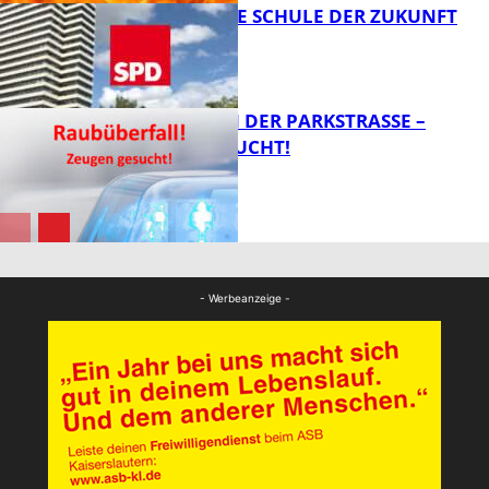
WIE SIEHT DIE SCHULE DER ZUKUNFT
AUS?
FB News
ÜBERFALL IN DER PARKSTRASSE – Z
EUGEN GESUCHT!
FB News
FB News
- Werbeanzeige -