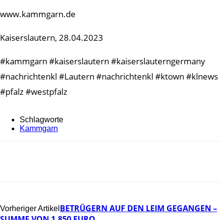
www.kammgarn.de
Kaiserslautern, 28.04.2023
#kammgarn #kaiserslautern #kaiserslauterngermany
#nachrichtenkl #Lautern #nachrichtenkl #ktown #klnews
#pfalz #westpfalz
Schlagworte
Kammgarn
BETRÜGERN AUF DEN LEIM GEGANGEN –
Vorheriger Artikel
SUMME VON 1.850 EURO