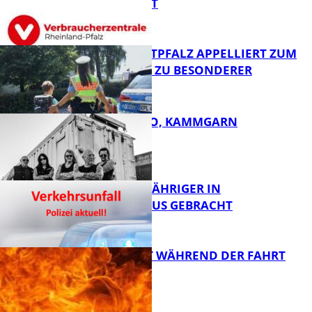
SINNVOLL IST
FB News
POLIZEI WESTPFALZ APPELLIERT ZUM
SCHULSTART ZU BESONDERER
VORSICHT
FB News
ROSE TATTOO, KAMMGARN
FB News
UNFALL: 58-JÄHRIGER IN
KRANKENHAUS GEBRACHT
FB Kultur
AUTO FÄNGT WÄHREND DER FAHRT
FEUER
FB News