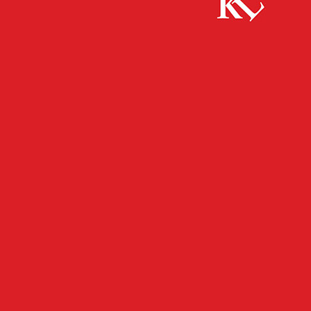
Start
FB Kultur
Lautern Lacht: Christian CHAKO Habekost,
Kammgarn
FB KULTUR
FB NEWS
KULTUR
TWITTER KULTUR