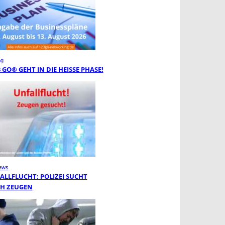
ng
3 GO® GEHT IN DIE HEISSE PHASE!
ews
ALLFLUCHT: POLIZEI SUCHT
H ZEUGEN