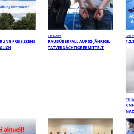
FB News
Bildu
RUNG FREIE SZENE
RAUBÜBERFALL AUF 52-JÄHRIGE:
1,2,
GLICH
TATVERDÄCHTIGE ERMITTELT
FB N
UNF
NAC