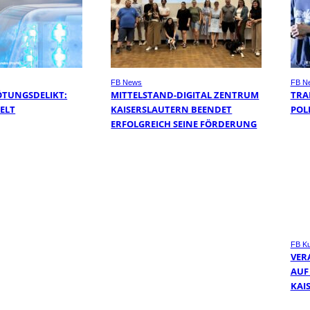
FB News
FB N
ÖTUNGSDELIKT:
MITTELSTAND-DIGITAL ZENTRUM
TRA
TELT
KAISERSLAUTERN BEENDET
POL
ERFOLGREICH SEINE FÖRDERUNG
FB Ku
VER
AUF
KAI