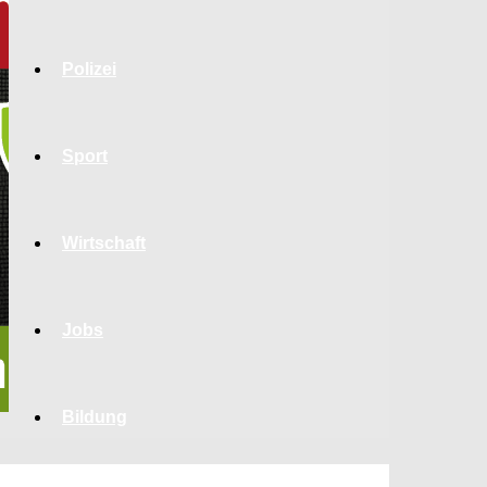
Polizei
Sport
Wirtschaft
Jobs
Bildung