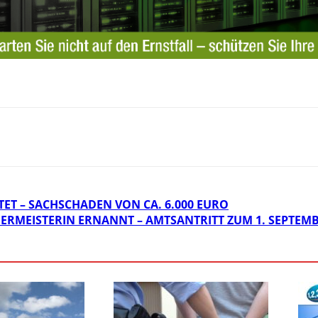
ET – SACHSCHADEN VON CA. 6.000 EURO
RMEISTERIN ERNANNT – AMTSANTRITT ZUM 1. SEPTEMB