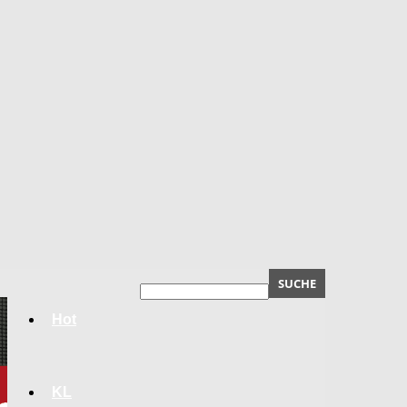
Hot
KL