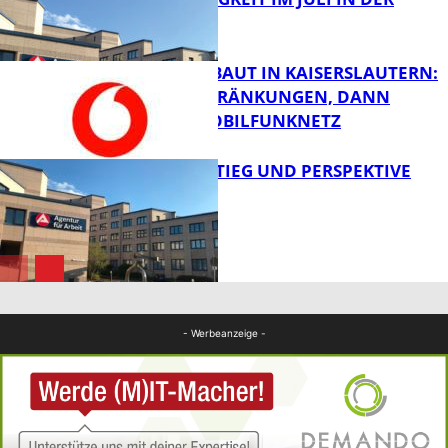
WESTPFALZ
FB News
VODAFONE BAUT IN KAISERSLAUTERN:
ERST EINSCHRÄNKUNGEN, DANN
BESSERES MOBILFUNKNETZ
FB News
WIEDEREINSTIEG UND PERSPEKTIVE
FB News
Bildung
- Werbeanzeige -