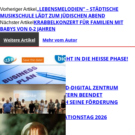
„LEBENSMELODIEN“ – STÄDTISCHE
Vorheriger Artikel
MUSIKSCHULE LÄDT ZUM JÜDISCHEN ABEND
KRABBELKONZERT FÜR FAMILIEN MIT
Nächster Artikel
BABYS VON 0-2 JAHREN
Weitere Artikel
Mehr vom Autor
1,2,3 GO® GEHT IN DIE HEISSE PHASE!
MITTELSTAND-DIGITAL ZENTRUM
KAISERSLAUTERN BEENDET
ERFOLGREICH SEINE FÖRDERUNG
Bildung
SIAK-INNOVATIONSTAG 2026
FB News