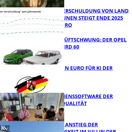
PRO-KOPF-VERSCHULDUNG VON LAND
UND KOMMUNEN STEIGT ENDE 2025
AUF 9.600 EURO
Bildung
IKONE MIT HÜFTSCHWUNG: DER OPEL
REKORD C WIRD 60
FB News
20 MILLIONEN EURO FÜR KI DER
ZUKUNFT
FB News
UNTERNEHMENSSOFTWARE DER
HÖCHSTEN QUALITÄT
Bildung
SAISONALER ANSTIEG DER
ARBEITSLOSIGKEIT IM JULI IN DER