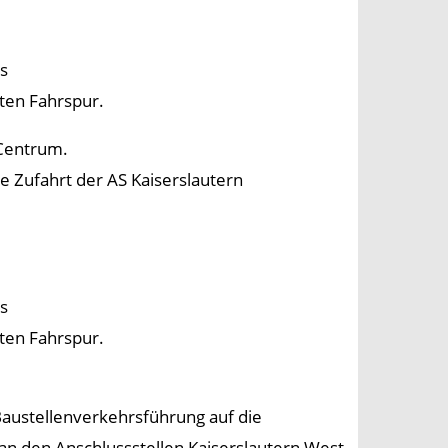
s
eten Fahrspur.
 Centrum.
 Zufahrt der AS Kaiserslautern
s
eten Fahrspur.
Baustellenverkehrsführung auf die
 an den Anschlussstellen Kaiserslautern West