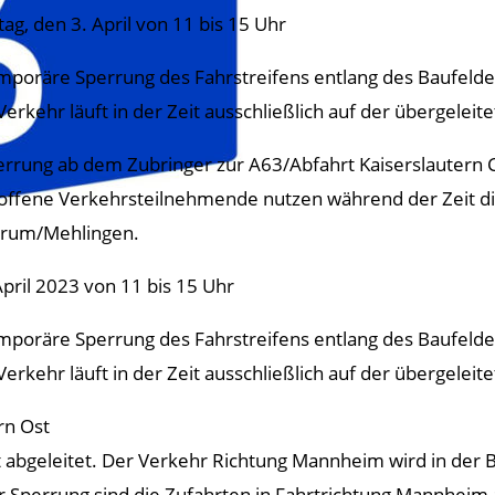
ag, den 3. April von 11 bis 15 Uhr
mporäre Sperrung des Fahrstreifens entlang des Baufelde
Verkehr läuft in der Zeit ausschließlich auf der übergeleit
errung ab dem Zubringer zur A63/Abfahrt Kaiserslautern
offene Verkehrsteilnehmende nutzen während der Zeit die
rum/Mehlingen.
April 2023 von 11 bis 15 Uhr
mporäre Sperrung des Fahrstreifens entlang des Baufelde
Verkehr läuft in der Zeit ausschließlich auf der übergeleit
rn Ost
t abgeleitet. Der Verkehr Richtung Mannheim wird in der 
er Sperrung sind die Zufahrten in Fahrtrichtung Mannheim