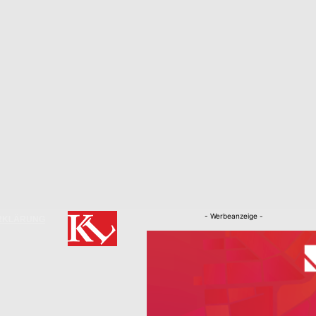
- Werbeanzeige -
RKLÄRUNG
Nachrichten
Kaiserslautern