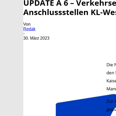
UPDATE A 6 – Verkehrs
Anschlussstellen KL-W
Von
Redak
-
30. März 2023
Die 
den 
Kais
Man
Zur 
gepl