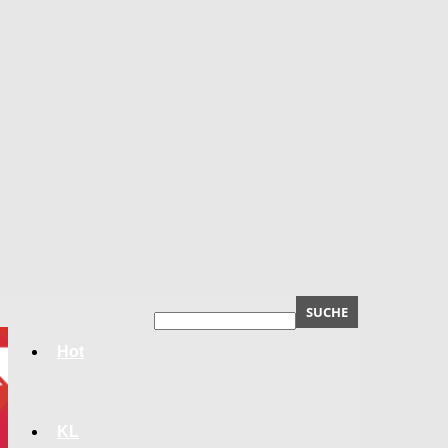
Hot
KL