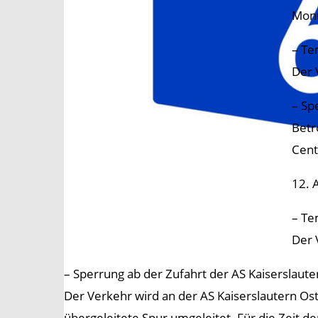
Mont
– Te
Der 
– Sp
Betr
Cent
12. 
– Te
Der 
– Sperrung ab der Zufahrt der AS Kaiserslaute
Der Verkehr wird an der AS Kaiserslautern Os
übergeleitete Spur umgeleitet. Für die Zeit d