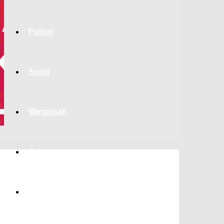
Polizei
Sport
Wirtschaft
Jobs
Bildung