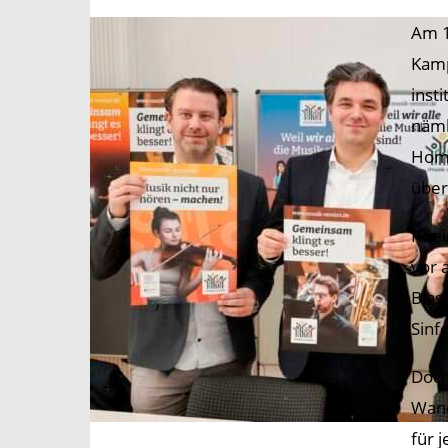
Am 1
Kamp
inst
näml
Home
über
Rhei
vor 
Blas
Sinf
Doch
Wand
für 