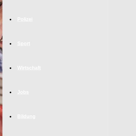
Polizei
Sport
Wirtschaft
Jobs
Bildung