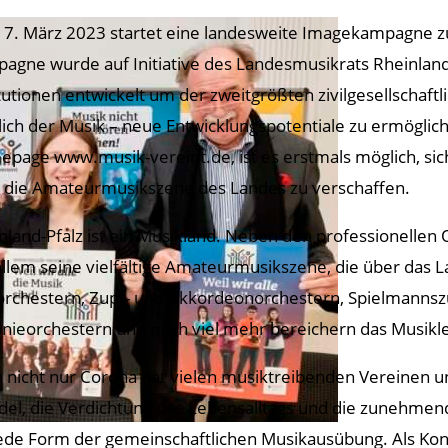
7. März 2023 startet eine landesweite Imagekampagne zu
agne wurde auf Initiative des Landesmusikrats Rheinland
itutionen entwickelt um der zweitgrößten zivilgesellscha
ich der Musik – neue Entwicklungspotentiale zu ermögli
page www.musik-vereint.de, ist es erstmals möglich, sic
 die Amateurmusikszene des Landes zu verschaffen.
nland-Pfalz ist ein Musikland. Neben den professionellen 
allem seine vielfältige Amateurmusikszene, die über das 
orchestern, Zupf- und Akkordeonorchestern, Spielmannsz
onieorchestern und noch viel mehr bereichern das Musikl
 nicht nur Corona hat vielen musiktreibenden Vereinen 
el, die Verdichtung des Lebensalltags und die zunehmende
jede Form der gemeinschaftlichen Musikausübung. Als Kon