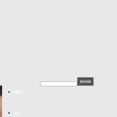
Hot
KL