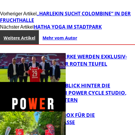
„HARLEKIN SUCHT COLOMBINE“ IN DER
Vorheriger Artikel
FRUCHTHALLE
HATHA YOGA IM STADTPARK
Nächster Artikel
Weitere Artikel
Mehr vom Autor
DIE PFALZWERKE WERDEN EXKLUSIV-
PARTNER DER ROTEN TEUFEL
EXKLUSIVER BLICK HINTER DIE
KULISSEN BEI POWER CYCLE STUDIO,
KAISERSLAUTERN
FB News
EINE SPORTBOX FÜR DIE
BREMERSTRASSE
Sport