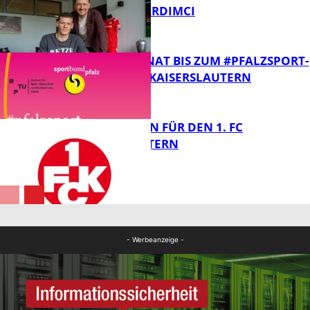
ERENCAN YARDIMCI
FB News
NOCH 1 MONAT BIS ZUM #PFALZSPORT-
FESTIVAL IN KAISERSLAUTERN
FB News
GELDSTRAFEN FÜR DEN 1. FC
KAISERSLAUTERN
FB News
FB News
- Werbeanzeige -