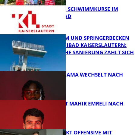
KOSTENLOSE SCHWIMMKURSE IM
WARMFREIBAD
FB News
SPRUNGTURM UND SPRINGERBECKEN
IM WARMFREIBAD KAISERSLAUTERN:
ERFOLGREICHE SANIERUNG ZAHLT SICH
FB Gesundheit
AUS
DICKSON ABIAMA WECHSELT NACH
ESSEN
FB News
FCK VERLEIHT MAHIR EMRELI NACH
RAKÓW
FB News
FCK VERSTÄRKT OFFENSIVE MIT