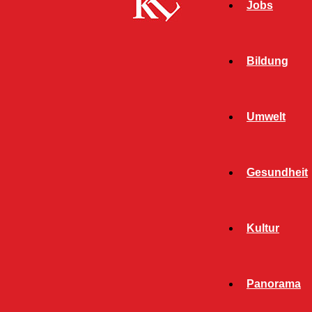
Jobs
Bildung
Umwelt
Start
Sport
Zwei Fortbildungen aus dem Bereich
Gesundheit
»Kommunikation«
SPORT
Kultur
Zwei Fortbildungen aus
dem Bereich
Panorama
»Kommunikation«