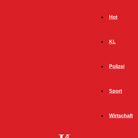
Hot
KL
Polizei
Sport
- Werbeanzeige -
Wirtschaft