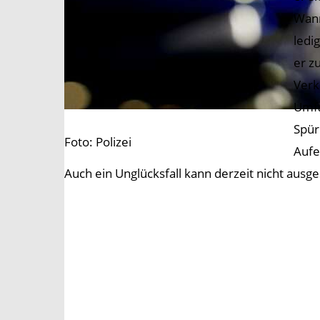
Wann
ledi
er z
Verk
Umfa
Spür
Foto: Polizei
Aufe
Auch ein Unglücksfall kann derzeit nicht aus