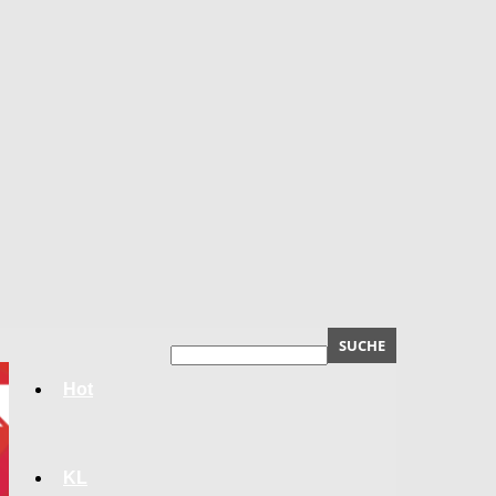
Hot
KL