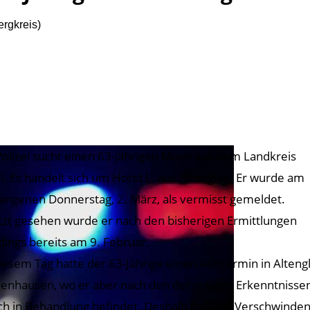
rgkreis)
Polizei sucht einen 63-jährigen Mann aus dem Landkreis
l. Es handelt sich um Horst L. aus Altenglan. Er wurde am
angenen Donnerstag, 2. März, als vermisst gemeldet.
tzt gesehen wurde er nach den bisherigen Ermittlungen
rdings bereits am 9. Februar.
iesem Tag hatte der 63-Jährige einen Arzttermin in Alteng
enhausen, wo er aber nach den derzeitigen Erkenntnissen
ich in Behandlung befindet. Deshalb fiel sein Verschwinden