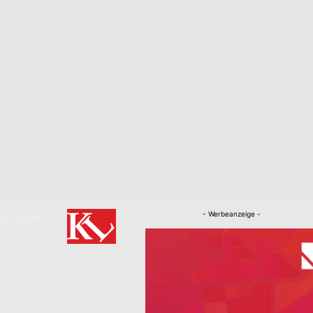
- Werbeanzeige -
RKLÄRUNG
Nachrichten
Kaiserslautern