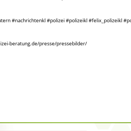
rn #nachrichtenkl #polizei #polizeikl #felix_polizeikl #p
olizei-beratung.de/presse/pressebilder/