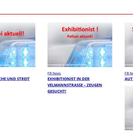
FB News
FB N
HE UND STREIT
EXHIBITIONIST IN DER
AUT
VELMANNSTRASSE – ZEUGEN G
ESUCHT!