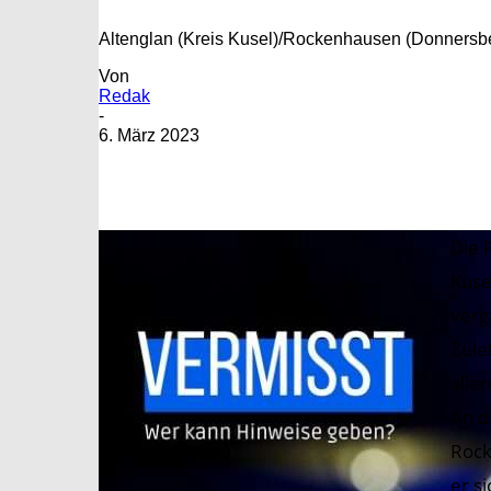
Altenglan (Kreis Kusel)/Rockenhausen (Donnersbe
Von
Redak
-
6. März 2023
Die 
Kuse
verg
Zule
alle
An d
Rock
er s