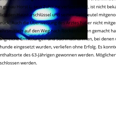
 genau Horst L. sein Zuhause verlassen hat, ist nicht bekan
glich den Haustürschlüssel und seinen Geldbeutel mitgeno
urück. Auch die Überweisung des Arztes hat er nicht mit
ehrsmitteln auf den Weg nach Rockenhausen gemacht hat, 
ngreiche Ermittlungen und Suchmaßnahmen, bei denen u
hunde eingesetzt wurden, verliefen ohne Erfolg. Es konnt
nthaltsorte des 63-Jährigen gewonnen werden. Möglicherwei
geschlossen werden.