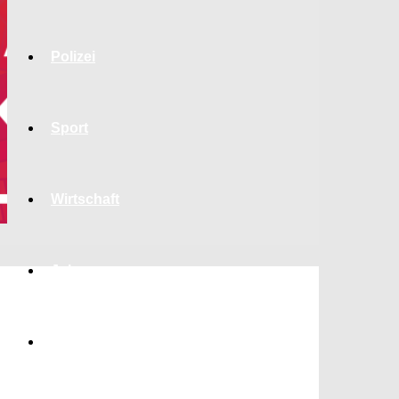
Polizei
Sport
Wirtschaft
Jobs
Bildung