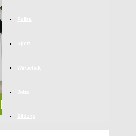
Polizei
Sport
Wirtschaft
Jobs
Bildung