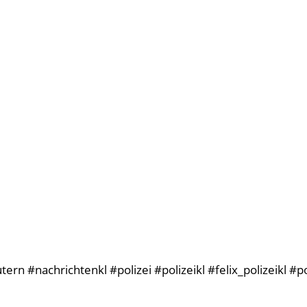
rn #nachrichtenkl #polizei #polizeikl #felix_polizeikl #p