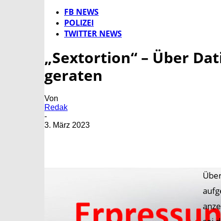
FB NEWS
POLIZEI
TWITTER NEWS
„Sextortion“ – Über Dat
geraten
Von
Redak
-
3. März 2023
Über
aufg
anze