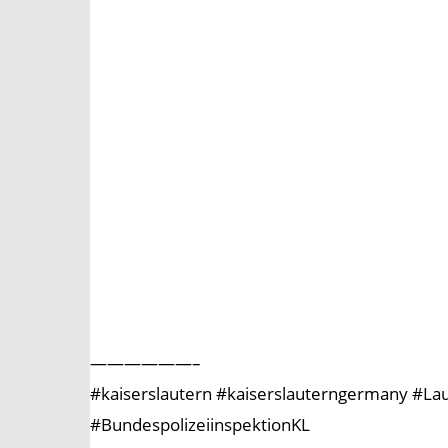
——————–
#kaiserslautern #kaiserslauterngermany #Laute
#BundespolizeiinspektionKL