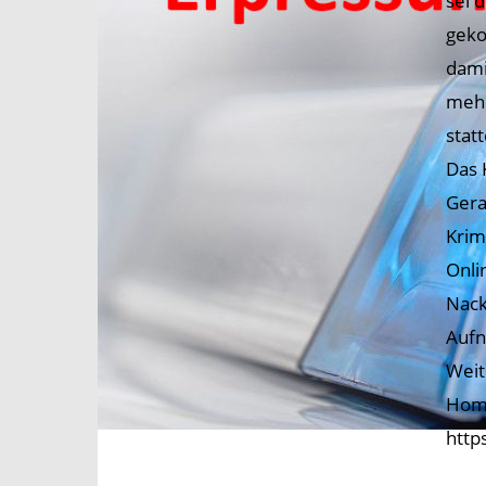
sei 
geko
dami
mehr
stat
Das 
Gera
Krim
Onli
Nack
Aufn
Weit
Home
https