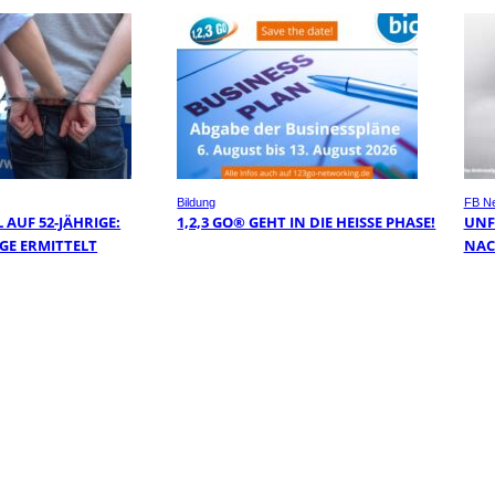
Bildung
FB N
AUF 52-JÄHRIGE:
1,2,3 GO® GEHT IN DIE HEISSE PHASE!
UNF
GE ERMITTELT
NAC