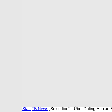
Start
FB News
„Sextortion“ – Über Dating-App an 