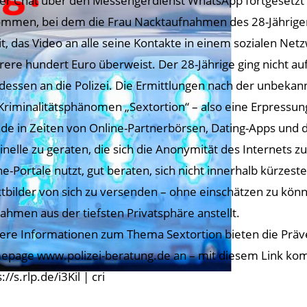
der Chat über den Messengerdienst WhatsApp fortgesetzt 
mmen, bei dem die Frau Nacktaufnahmen des 28-Jährige
t, das Video an alle seine Kontakte in einem sozialen Netz
ere hundert Euro überweist. Der 28-Jährige ging nicht au
tdessen an die Polizei. Die Ermittlungen nach der unbeka
Kriminalitätsphänomen „Sextortion“ – also eine Erpressung 
de in Zeiten von Online-Partnerbörsen, Dating-Apps und d
inelle zu geraten, die sich die Anonymität des Internets z
ne-Portale nutzt, gut beraten, sich nicht innerhalb kürzes
tbilder von sich zu versenden – ohne einschätzen zu kön
ahmen aus der tiefsten Privatsphäre anstellt.
ere Informationen zum Thema Sextortion bieten die Präve
page www.polizei-beratung.de an – mit diesem Link komm
://s.rlp.de/i3Kil | cri