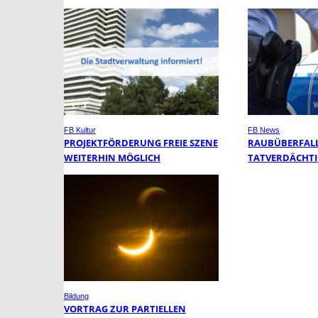
FB Kultur
FB News
PROJEKTFÖRDERUNG FREIE SZENE
RAUBÜBERFALL 
WEITERHIN MÖGLICH
TATVERDÄCHTI
Bildung
VORTRAG ZUR PARTIELLEN