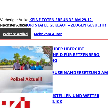
KEINE TOTEN FREUNDE AM 29.12.
Vorheriger Artikel
ORTSTAFEL GEKLAUT – ZEUGEN GESUCHT!
Nächster Artikel
Weitere Artikel
Mehr vom Autor
MINISTER TEUBER ÜBERGIBT
FÖRDERBESCHEID FÜR BETZENBERG-
ENTWICKLUNG
HANDFESTE AUSEINANDERSETZUNG AM
PFAFFPLATZ
FB News
PARKEN, BAUSTELLEN UND WETTER
DIGITAL IM BLICK