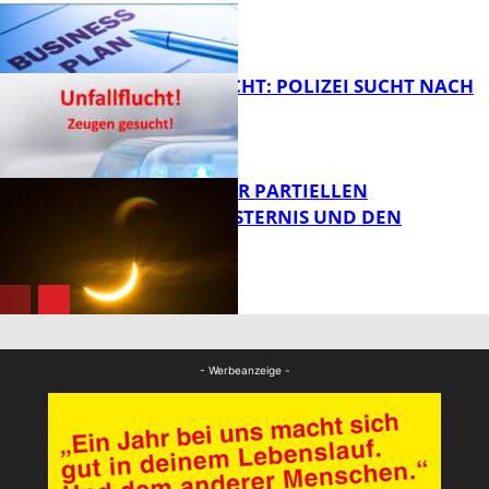
FB News
UNFALLFLUCHT: POLIZEI SUCHT NACH
ZEUGEN
Bildung
VORTRAG ZUR PARTIELLEN
SONNENFINSTERNIS UND DEN
PERSEIDEN
FB News
Bildung
- Werbeanzeige -