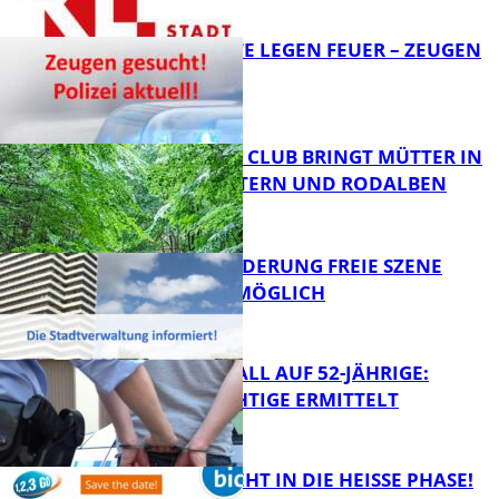
FB News
UNBEKANNTE LEGEN FEUER – ZEUGEN
GESUCHT!
FB News
NEUER MOM CLUB BRINGT MÜTTER IN
KAISERSLAUTERN UND RODALBEN
ZUSAMMEN
FB News
PROJEKTFÖRDERUNG FREIE SZENE
WEITERHIN MÖGLICH
FB News
RAUBÜBERFALL AUF 52-JÄHRIGE:
TATVERDÄCHTIGE ERMITTELT
FB Kultur
1,2,3 GO® GEHT IN DIE HEISSE PHASE!