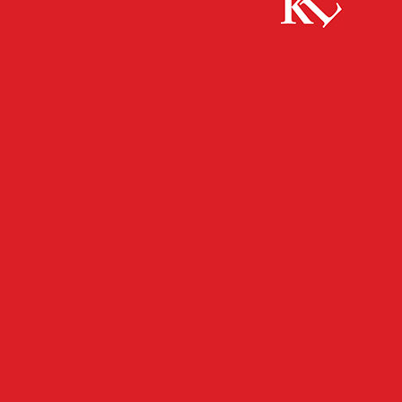
Start
FB News
Einbrecher zerstören Mobiliar – Zeugen
gesucht!