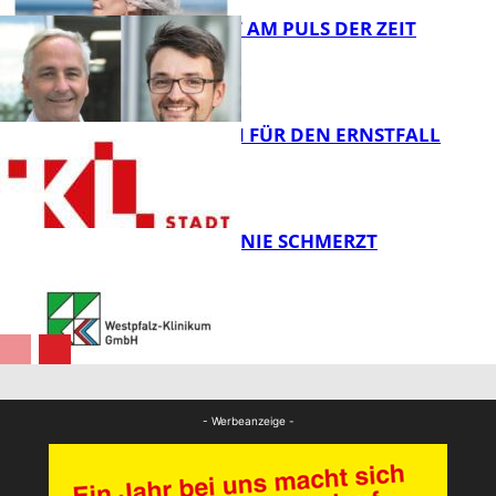
GUTE ARBEIT AM PULS DER ZEIT
FB Gesundheit
JETZT SCHON FÜR DEN ERNSTFALL
VORSORGEN
FB Gesundheit
WENN DAS KNIE SCHMERZT
FB Gesundheit
FB Gesundheit
- Werbeanzeige -