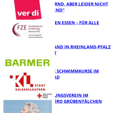
„ERSCHÜTTERND, ABER LEIDER NICHT
FB Gesundheit
ÜBERRASCHEND“
„AUSGEWOGEN ESSEN – FÜR ALLE
MÖGLICH?!“
FB Gesundheit
KRANKENSTAND IN RHEINLAND-PFALZ
SINKT LEICHT
FB Gesundheit
KOSTENLOSE SCHWIMMKURSE IM
WARMFREIBAD
FB Gesundheit
DRK BETREUUNGSVEREIN IM
STADTTEILBÜRO GRÜBENTÄLCHEN
FB Gesundheit