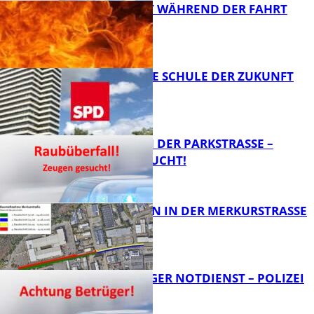
AUTO FÄNGT WÄHREND DER FAHRT
FEUER
FB News
WIE SIEHT DIE SCHULE DER ZUKUNFT
AUS?
FB News
ÜBERFALL IN DER PARKSTRASSE – Z
EUGEN GESUCHT!
FB News
BAUARBEITEN IN DER MERKURSTRASSE
FB News
FRAGWÜRDIGER NOTDIENST – POLIZEI
WARNT