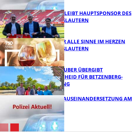
FB News
NOVOLINE BLEIBT HAUPTSPONSOR DES
1. FC KAISERSLAUTERN
FB News
GENÜSSE FÜR ALLE SINNE IM HERZEN
VON KAISERSLAUTERN
FB News
MINISTER TEUBER ÜBERGIBT
FÖRDERBESCHEID FÜR BETZENBERG-
ENTWICKLUNG
FB Kultur
HANDFESTE AUSEINANDERSETZUNG AM
PFAFFPLATZ
FB News