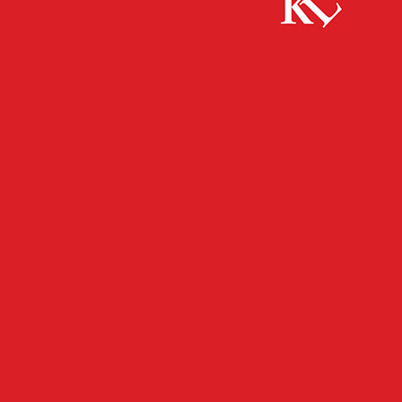
Start
FB News
Fazit zum 9-Euro-Ticket im VRN
FB NEWS
KAISERSLAUTERN
TOP NEWS
TWITTER NEWS
UMWELT