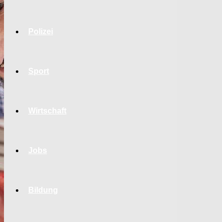
Polizei
Sport
Wirtschaft
Jobs
Bildung