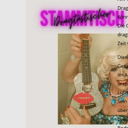
Drag
Könn
Die 
drag
Zeit
Dies
Gesa
Im A
ursp
Luft
Sein
über
bele
Bede