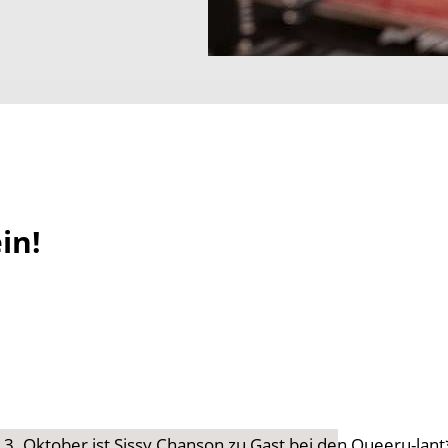
in!
3. Oktober ist Sissy Chanson zu Gast bei den Queeru-lant*