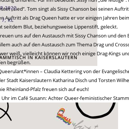
utet „Lied“. Tom singt als Sissy Chanson bei seinen Auftrit
en Auftritt als Drag Queen hatte er vor einigen Jahren beim
at seitdem Blut, beziehungsweise Lippenstift, geleckt.
freuen uns auf den Austausch mit Sissy Chanson und den E
allem auch auf den Austausch zum Thema Drag und Crossd
wer weiß, vielleicht können wir noch einige Drag-Kings 
fen begrüßen.
Queerulant*innen – Claudia Kettering von der Evangelische
der Stadt Kaiserslautern Katharina Disch und Torsten Wilhe
e Rheinland-Pfalz freuen sich auf euch!
 Uhr im Café Susann: Achter Queer-feministischer Stammti