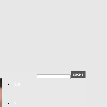
Hot
KL