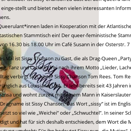
 einge-stellt und bietet neben vielen interessanten Infor
ens.
Queerulant*innen laden in Kooperation mit der Atlantisch
tastischen Stammtisch ein! Der queer-feministische Stammt
 von 16.30 bis 18.00 Uhr im Café Susann in der Osterstr. 7 
es Mal ist Sissy Chanson zu Gast, die als Drag-Queen „Party“
ng, Tanz und Cabaret frei nach ihrem Motto „Lieder, Lachen
lltag verbirgt sich hinter Sissy Chanson Tom Rees. Tom R
rünglich aus Louisiana, USA. Er lebt bereits seit 43 Jahren 
hansa und wohnt zurzeit mit seinem Mann in Kaiserslauter
 Dragname ist Sissy Chanson. Das Wort „sissy“ ist im Engl
setzt so viel wie „Weichei“ oder „Schwuchtel“. In seiner S
idigt und hat für sich deshalb entschieden, dem Wort die 
utung umdreht: Für ihn bedeutet Sissy nun „die Mutige“. 