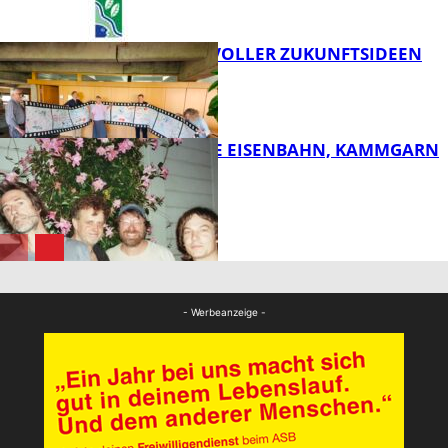
FILMROLLE VOLLER ZUKUNFTSIDEEN
FB Kultur
DIE HÖCHSTE EISENBAHN, KAMMGARN
FB Kultur
FB Kultur
- Werbeanzeige -