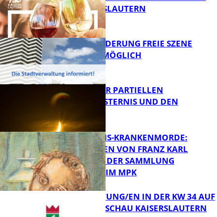
VON KAISERSLAUTERN
FB Kultur
PROJEKTFÖRDERUNG FREIE SZENE
WEITERHIN MÖGLICH
FB Kultur
VORTRAG ZUR PARTIELLEN
SONNENFINSTERNIS UND DEN
PERSEIDEN
FB Kultur
OPFER DER NS-KRANKENMORDE:
ZEICHNUNGEN VON FRANZ KARL
BÜHLER AUS DER SAMMLUNG
Bildung
PRINZHORN IM MPK
VERANSTALTUNG/EN IN DER KW 34 AUF
DER GARTENSCHAU KAISERSLAUTERN
FB Kultur