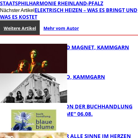
STAATSPHILHARMONIE RHEINLAND-PFALZ
ELEKTRISCH HEIZEN – WAS ES BRINGT UND
Nächster Artikel
WAS ES KOSTET
Weitere Artikel
Mehr vom Autor
DIRTY SOUND MAGNET, KAMMGARN
ROSE TATTOO, KAMMGARN
FB Kultur
LESETIPPS VON DER BUCHHANDLUNG
„BLAUE BLUME“ 06.08.
FB Kultur
GENÜSSE FÜR ALLE SINNE IM HERZEN