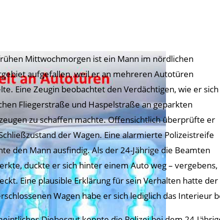
rühen Mittwochmorgen ist ein Mann im nördlichen
tgebiet aufgefallen, weil er an mehreren Autotüren
elte. Eine Zeugin beobachtet den Verdächtigen, wie er sich
chen Fliegerstraße und Haspelstraße an geparkten
zeugen zu schaffen machte. Offensichtlich überprüfte er
Schließzustand der Wagen. Eine alarmierte Polizeistreife
te den Mann ausfindig. Als der 24-Jährige die Beamten
rkte, duckte er sich hinter einem Auto weg – vergebens, d
eckt. Eine plausible Erklärung für sein Verhalten hatte de
rschlossenen Wagen habe er sich lediglich das Interieur b
eintliches Diebesgut konnte die Polizei bei dem 24-Jähri