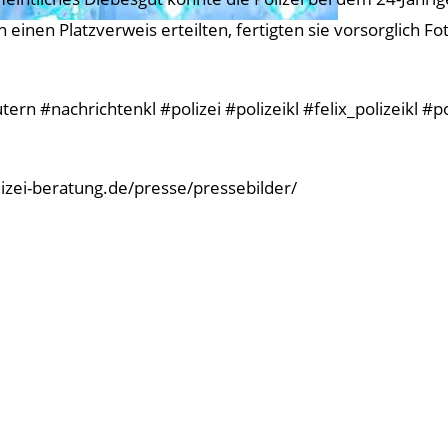
 einen Platzverweis erteilten, fertigten sie vorsorglich Fo
rn #nachrichtenkl #polizei #polizeikl #felix_polizeikl #p
olizei-beratung.de/presse/pressebilder/