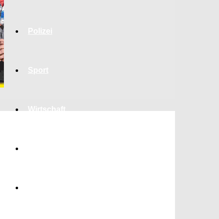
Polizei
Sport
Wirtschaft
Jobs
Bildung