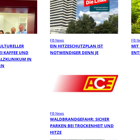
FB News
FB N
ULTURELLER
EIN HITZESCHUTZPLAN IST
MIT
I KAFFEE UND
NOTWENDIGER DENN JE
ENT
ALZKLINIKUM IN
RN
FB News
WALDBRANDGEFAHR: SICHER
PARKEN BEI TROCKENHEIT UND
HITZE