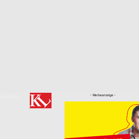
- Werbeanzeige -
RKLÄRUNG
Nachrichten
Kaiserslautern