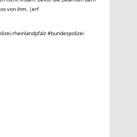
tos von ihm. |erf
olizei.rheinlandpfalz #bundespolizei