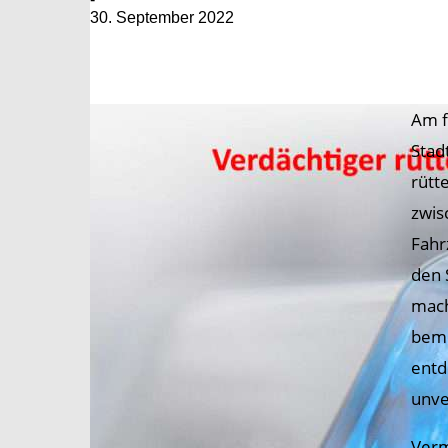
30. September 2022
Am f
Stad
rütt
zwis
Fahr
den 
mach
beme
entd
unve
Verm