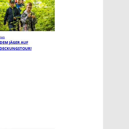
ews
 DEM JÄGER AUF
DECKUNGSTOUR!