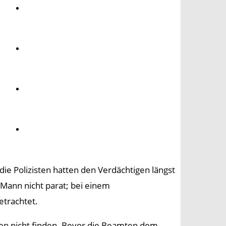
Umwelt
Gesundheit
Kultur
Panorama
ie Polizisten hatten den Verdächtigen längst
r Mann nicht parat; bei einem
etrachtet.
gen nicht finden. Bevor die Beamten dem