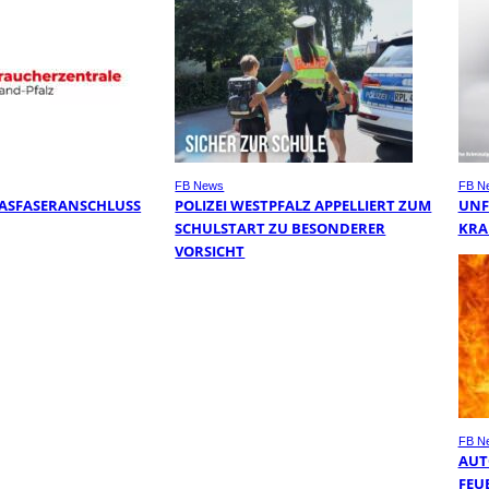
FB News
FB N
ASFASERANSCHLUSS
POLIZEI WESTPFALZ APPELLIERT ZUM
UNFA
SCHULSTART ZU BESONDERER
KRA
VORSICHT
FB N
AUT
FEU