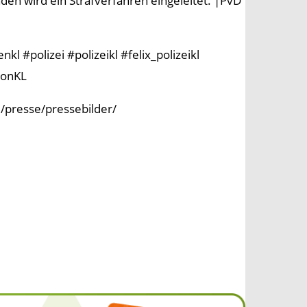
n wird ein Strafverfahren eingeleitet. |PvD
l #polizei #polizeikl #felix_polizeikl
ionKL
e/presse/pressebilder/