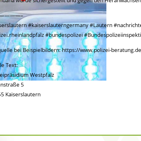
huana wurde sichergestellt und gegen den Heranwachsende
————–
serslautern #kaiserslauterngermany #Lautern #nachrichtenk
izei.rheinlandpfalz #bundespolizei #Bundespolizeiinspekt
quelle bei Beispielbildern: https://www.polizei-beratung.d
le Text:
zeipräsidium Westpfalz
nstraße 5
5 Kaiserslautern