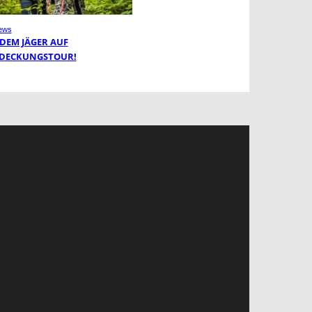
ews
 DEM JÄGER AUF
DECKUNGSTOUR!