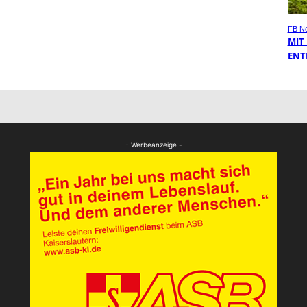
FB N
MIT
ENT
- Werbeanzeige -