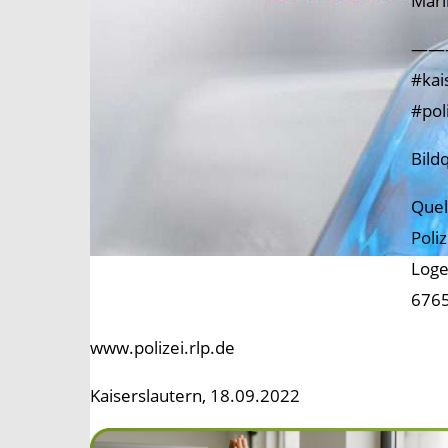
Mari
——
#kai
#pol
Bild
Quel
Poli
Loge
6765
www.polizei.rlp.de
Kaiserslautern, 18.09.2022