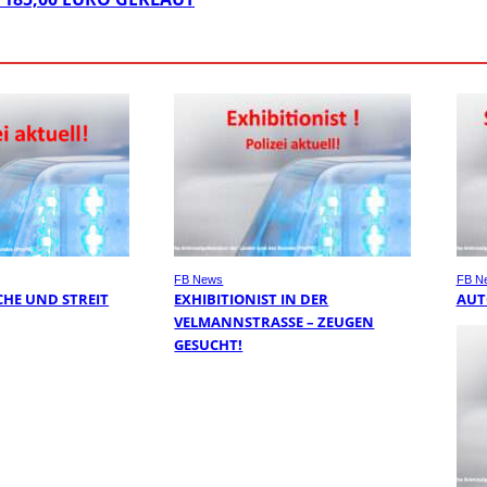
FB News
FB N
HE UND STREIT
EXHIBITIONIST IN DER
AUT
VELMANNSTRASSE – ZEUGEN G
ESUCHT!