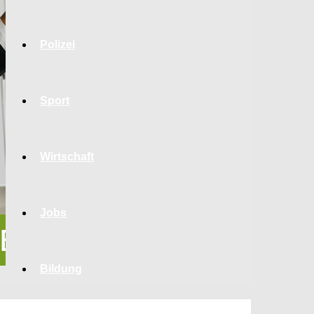
Polizei
Sport
Wirtschaft
Jobs
Bildung