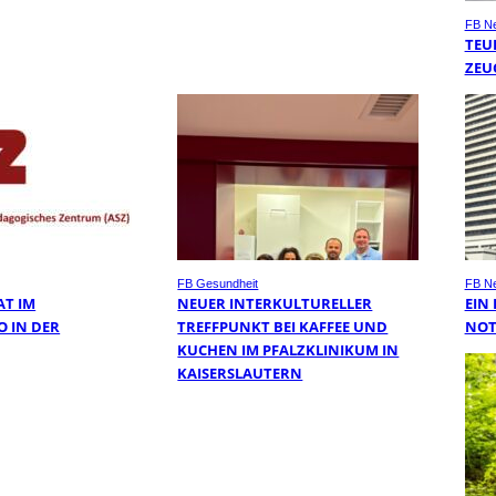
FB N
TEU
ZEU
FB Gesundheit
FB N
AT IM
NEUER INTERKULTURELLER
EIN
O IN DER
TREFFPUNKT BEI KAFFEE UND
NOT
KUCHEN IM PFALZKLINIKUM IN
KAISERSLAUTERN