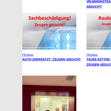
VELMANNSTRASS
ESUCHT!
FB News
FB News
AUTO ZERKRATZT: ZEUGEN GESUCHT
TEURE KETTEN
ZEUGEN GESUC