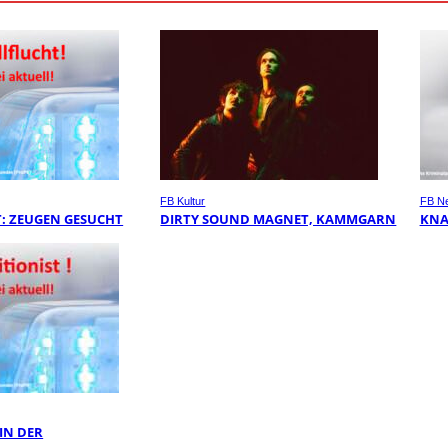
FB Kultur
FB N
: ZEUGEN GESUCHT
DIRTY SOUND MAGNET, KAMMGARN
KNA
 IN DER