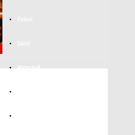
Polizei
Sport
Wirtschaft
Jobs
Bildung