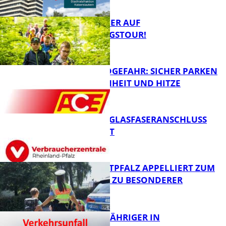
FB Gesundheit
MIT DEM JÄGER AUF
ENTDECKUNGSTOUR!
FB News
WALDBRANDGEFAHR: SICHER PARKEN
BEI TROCKENHEIT UND HITZE
FB News
WARUM EIN GLASFASERANSCHLUSS
SINNVOLL IST
FB News
POLIZEI WESTPFALZ APPELLIERT ZUM
SCHULSTART ZU BESONDERER
VORSICHT
FB News
UNFALL: 58-JÄHRIGER IN