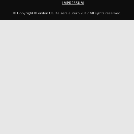
IMPRESSUM
© Copyright © enilon UG Kaiserslautern 2017 All rights reserved.