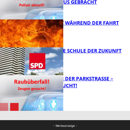
KRANKENHAUS GEBRACHT
FB News
AUTO FÄNGT WÄHREND DER FAHRT
FEUER
FB News
WIE SIEHT DIE SCHULE DER ZUKUNFT
AUS?
FB News
ÜBERFALL IN DER PARKSTRASSE – Z
EUGEN GESUCHT!
FB News
FB News
- Werbeanzeige -