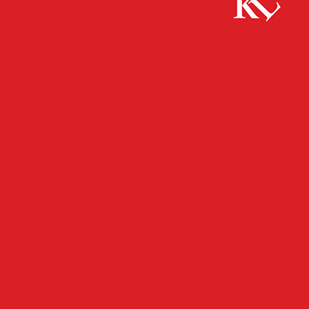
Start
FB Gesundheit
Coronavirus KL letzten 7 Tage pro
100.000 (mit USAF): Landkreis 274,0 ;...
FB GESUNDHEIT
FB NEWS
GESUNDHEIT
TWITTER NEWS