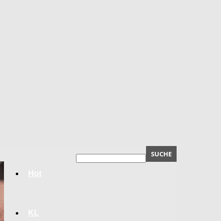
Hot
KL