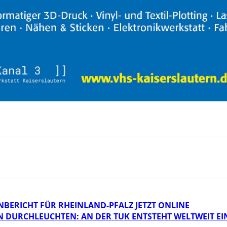
BERICHT FÜR RHEINLAND-PFALZ JETZT ONLINE
N DURCHLEUCHTEN: AN DER TUK ENTSTEHT WELTWEIT E