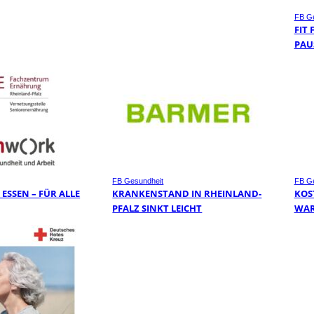
FB Ge
FIT
PAU
FB Gesundheit
FB Ge
ESSEN – FÜR ALLE
KRANKENSTAND IN RHEINLAND-
KOS
PFALZ SINKT LEICHT
WAR