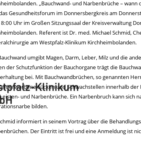
hheimbolanden. „Bauchwand- und Narbenbrüche – wann op
 das Gesundheitsforum im Donnersbergkreis am Donnerstag
8:00 Uhr im Großen Sitzungssaal der Kreisverwaltung Don
hheimbolanden​. Referent ist Dr. med. Michael Schmid, Chef
eralchirurgie am Westpfalz-Klinikum Kirchheimbolanden.
Bauchwand umgibt Magen, Darm, Leber, Milz und die ande
n der Schutzfunktion der Bauchorgane trägt die Bauchwand
erhaltung bei. Mit Bauchwandbrüchen, so genannten Her
Zeit erworbene Lücken und Schwachstellen innerhalb de
 Leisten- und Narbenbrüche. Ein Narbenbruch kann sich n
ationsnarbe bilden.
Schmid informiert in seinem Vortrag über die Behandlun
enbrüchen. Der Eintritt ist frei und eine Anmeldung ist nic