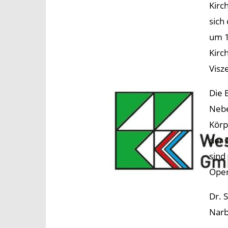
Kirc
sich
um 1
Kirc
Visz
Die 
Nebe
Körp
der 
sind
Oper
Dr. 
Narb