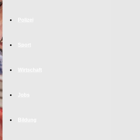
Polizei
Sport
Wirtschaft
Jobs
Bildung