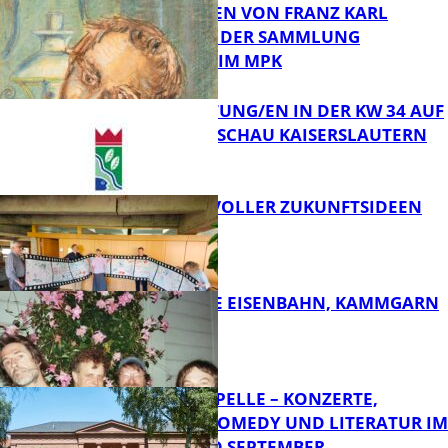
ZEICHNUNGEN VON FRANZ KARL
BÜHLER AUS DER SAMMLUNG
Bildung
PRINZHORN IM MPK
VERANSTALTUNG/EN IN DER KW 34 AUF
DER GARTENSCHAU KAISERSLAUTERN
FB Kultur
FILMROLLE VOLLER ZUKUNFTSIDEEN
FB Kultur
DIE HÖCHSTE EISENBAHN, KAMMGARN
FB Kultur
FRIEDENSKAPELLE – KONZERTE,
KABARETT, COMEDY UND LITERATUR IM
AUGUST UND SEPTEMBER