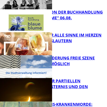
LESETIPPS VON DER BUCHHANDLUNG
„BLAUE BLUME“ 06.08.
FB Kultur
GENÜSSE FÜR ALLE SINNE IM HERZEN
VON KAISERSLAUTERN
FB Kultur
PROJEKTFÖRDERUNG FREIE SZENE
WEITERHIN MÖGLICH
FB Kultur
VORTRAG ZUR PARTIELLEN
SONNENFINSTERNIS UND DEN
PERSEIDEN
FB Kultur
OPFER DER NS-KRANKENMORDE: