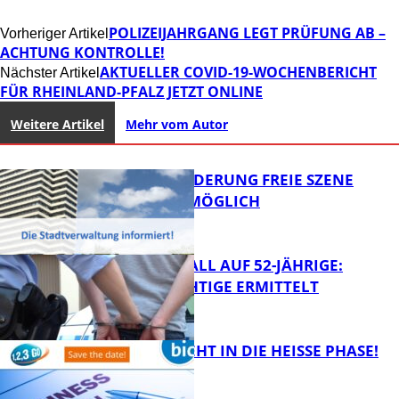
POLIZEIJAHRGANG LEGT PRÜFUNG AB –
Vorheriger Artikel
ACHTUNG KONTROLLE!
AKTUELLER COVID-19-WOCHENBERICHT
Nächster Artikel
FÜR RHEINLAND-PFALZ JETZT ONLINE
Weitere Artikel
Mehr vom Autor
PROJEKTFÖRDERUNG FREIE SZENE
WEITERHIN MÖGLICH
RAUBÜBERFALL AUF 52-JÄHRIGE:
TATVERDÄCHTIGE ERMITTELT
FB Kultur
1,2,3 GO® GEHT IN DIE HEISSE PHASE!