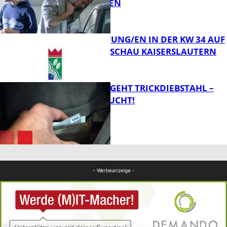
SUCHT ZEUGEN
FB News
VERANSTALTUNG/EN IN DER KW 34 AUF
DER GARTENSCHAU KAISERSLAUTERN
FB News
PÄRCHEN BEGEHT TRICKDIEBSTAHL –
ZEUGEN GESUCHT!
FB Kultur
FB News
- Werbeanzeige -