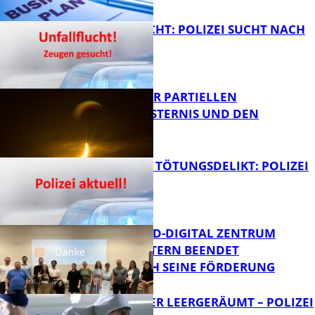
FB News
UNFALLFLUCHT: POLIZEI SUCHT NACH
ZEUGEN
Bildung
VORTRAG ZUR PARTIELLEN
SONNENFINSTERNIS UND DEN
PERSEIDEN
FB News
VERSUCHTES TÖTUNGSDELIKT: POLIZEI
ERMITTELT
Bildung
MITTELSTAND-DIGITAL ZENTRUM
KAISERSLAUTERN BEENDET
ERFOLGREICH SEINE FÖRDERUNG
FB News
TRANSPORTER LEERGERÄUMT – POLIZEI