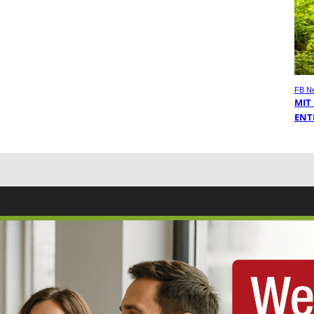
FB N
MIT
ENT