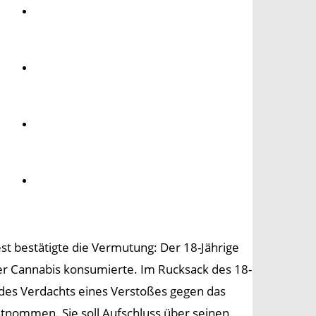
Umwelt
Gesundheit
Kultur
Panorama
st bestätigte die Vermutung: Der 18-Jährige
ter Cannabis konsumierte. Im Rucksack des 18-
n des Verdachts eines Verstoßes gegen das
tnommen. Sie soll Aufschluss über seinen