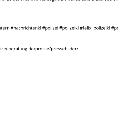
rn #nachrichtenkl #polizei #polizeikl #felix_polizeikl #p
olizei-beratung.de/presse/pressebilder/