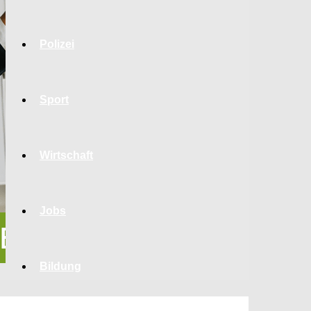
Polizei
Sport
Wirtschaft
Jobs
Bildung