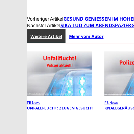
GESUND GENIESSEN IM HOHEN
Vorheriger Artikel
SIKA LUD ZUM ABENDSPAZIER
Nächster Artikel
Weitere Artikel
Mehr vom Autor
FB News
FB News
UNFALLFLUCHT: ZEUGEN GESUCHT
KNALLGERÄUSC