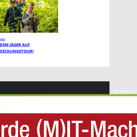
ews
 DEM JÄGER AUF
DECKUNGSTOUR!
- Werbeanzeige -