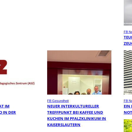
FB N
TEU
ZEU
FB Gesundheit
FB N
AT IM
NEUER INTERKULTURELLER
EIN
O IN DER
TREFFPUNKT BEI KAFFEE UND
NOT
KUCHEN IM PFALZKLINIKUM IN
KAISERSLAUTERN