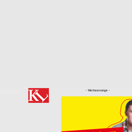
- Werbeanzeige -
RKLÄRUNG
Nachrichten
Kaiserslautern