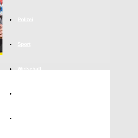
Polizei
Sport
Wirtschaft
Jobs
Bildung