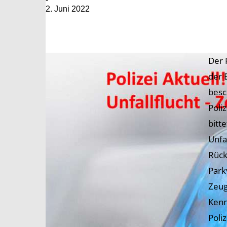
2. Juni 2022
Der 
der 
besc
Poli
bitt
Unfa
Rück
Park
Zeug
Kenn
Poli