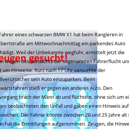
Fahrer eines schwarzen BMW X1 hat beim Rangieren in
Ebertstraße am Mittwochnachmittag ein parkendes Auto
hädigt. Weil der Unbekannte wegfuhr, ermittelt jetzt die
zei wegen des Verdachts der sogenannten Fahrerflucht un
et um Hinweise. Kurz nach 17 Uhr versuchte der
llverursacher sein Auto einzuparken. Beim
wärtsfahren stieß er gegen ein anderes Auto. Den
vorgang brach der Mann ab und flüchtete, ohne sich um 
en beobachteten den Unfall und gaben einen Hinweis auf
zeichen. Der Fahrer könnte zwischen 20 und 25 Jahre alt 
zei hat die Ermittlungen aufgenommen. Zeugen, die Hin