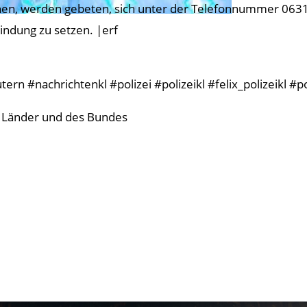
en, werden gebeten, sich unter der Telefonnummer 0631 3
indung zu setzen. |erf
n #nachrichtenkl #polizei #polizeikl #felix_polizeikl #po
er Länder und des Bundes