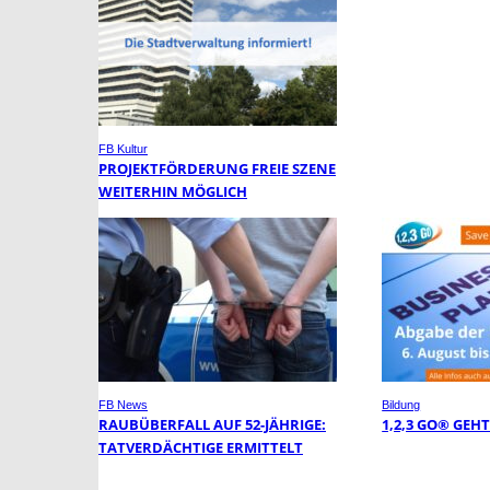
FB Kultur
PROJEKTFÖRDERUNG FREIE SZENE
WEITERHIN MÖGLICH
FB News
Bildung
RAUBÜBERFALL AUF 52-JÄHRIGE:
1,2,3 GO® GEHT 
TATVERDÄCHTIGE ERMITTELT