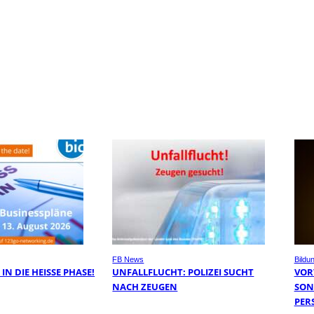
FB News
Bildu
IN DIE HEISSE PHASE!
UNFALLFLUCHT: POLIZEI SUCHT
VOR
NACH ZEUGEN
SON
PER