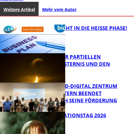
Weitere Artikel
Mehr vom Autor
1,2,3 GO® GEHT IN DIE HEISSE PHASE!
VORTRAG ZUR PARTIELLEN
SONNENFINSTERNIS UND DEN
PERSEIDEN
Bildung
MITTELSTAND-DIGITAL ZENTRUM
KAISERSLAUTERN BEENDET
ERFOLGREICH SEINE FÖRDERUNG
Bildung
SIAK-INNOVATIONSTAG 2026
FB News