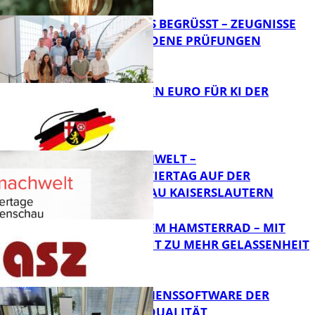
NEUE AZUBIS BEGRÜSST – ZEUGNISSE F
ÜR BESTANDENE PRÜFUNGEN
Bildung
20 MILLIONEN EURO FÜR KI DER
ZUKUNFT
Bildung
MI(N)TMACHWELT –
EXPERIMENTIERTAG AUF DER
GARTENSCHAU KAISERSLAUTERN
Bildung
RAUS AUS DEM HAMSTERRAD – MIT
ACHTSAMKEIT ZU MEHR GELASSENHEIT
Bildung
UNTERNEHMENSSOFTWARE DER
HÖCHSTEN QUALITÄT