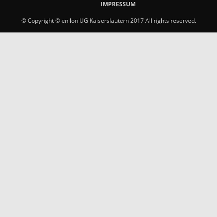
IMPRESSUM
© Copyright © enilon UG Kaiserslautern 2017 All rights reserved.