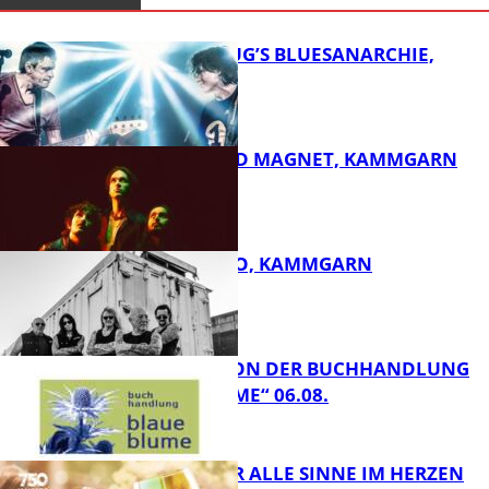
THOMAS BLUG’S BLUESANARCHIE,
KAMMGARN
DIRTY SOUND MAGNET, KAMMGARN
FB Kultur
ROSE TATTOO, KAMMGARN
FB Kultur
LESETIPPS VON DER BUCHHANDLUNG
„BLAUE BLUME“ 06.08.
FB Kultur
GENÜSSE FÜR ALLE SINNE IM HERZEN