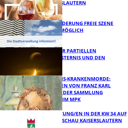
VON KAISERSLAUTERN
FB Kultur
PROJEKTFÖRDERUNG FREIE SZENE
WEITERHIN MÖGLICH
FB Kultur
VORTRAG ZUR PARTIELLEN
SONNENFINSTERNIS UND DEN
PERSEIDEN
FB Kultur
OPFER DER NS-KRANKENMORDE:
ZEICHNUNGEN VON FRANZ KARL
BÜHLER AUS DER SAMMLUNG
Bildung
PRINZHORN IM MPK
VERANSTALTUNG/EN IN DER KW 34 AUF
DER GARTENSCHAU KAISERSLAUTERN
FB Kultur