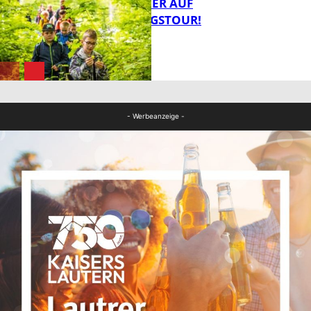
MIT DEM JÄGER AUF
ENTDECKUNGSTOUR!
FB News
FB News
- Werbeanzeige -