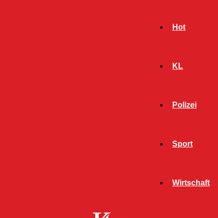
Hot
KL
Polizei
Sport
- Werbeanzeige -
Wirtschaft