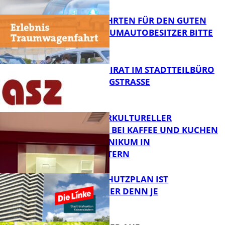
FB News
SPENDENFAHRTEN FÜR DEN GUTEN
ZWECK – TRAUMAUTOBESITZER BITTE
MELDEN!
FB News
SENIORENBEIRAT IM STADTTEILBÜRO
IN DER KÖNIGSTRASSE
FB News
NEUER INTERKULTURELLER
TREFFPUNKT BEI KAFFEE UND KUCHEN
IM PFALZKLINIKUM IN
FB News
KAISERSLAUTERN
EIN HITZESCHUTZPLAN IST
NOTWENDIGER DENN JE
FB Gesundheit