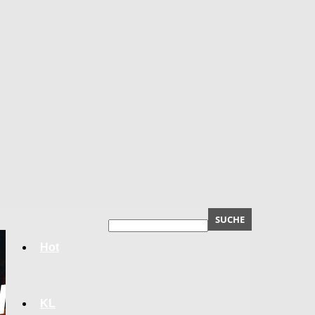
Hot
KL