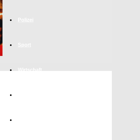
Polizei
Sport
Wirtschaft
Jobs
Bildung