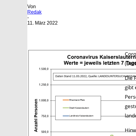
Von
Redak
-
11. März 2022
Coro
(Dat
Die 
gibt
Pers
gest
land
Hinw