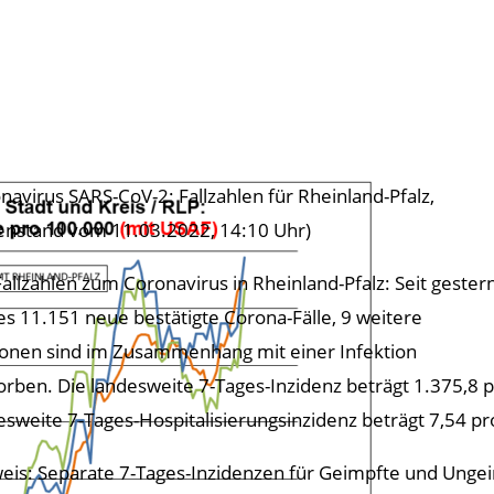
navirus SARS-CoV-2: Fallzahlen für Rheinland-Pfalz,
enstand vom 11.03.2022, 14:10 Uhr)
Fallzahlen zum Coronavirus in Rheinland-Pfalz: Seit gester
 es 11.151 neue bestätigte Corona-Fälle, 9 weitere
onen sind im Zusammenhang mit einer Infektion
orben. Die landesweite 7-Tages-Inzidenz beträgt 1.375,8 p
esweite 7-Tages-Hospitalisierungsinzidenz beträgt 7,54 pr
eis: Separate 7-Tages-Inzidenzen für Geimpfte und Unge