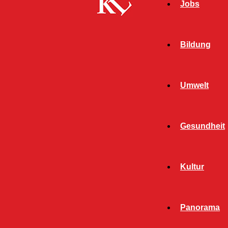
Jobs
Bildung
Umwelt
Gesundheit
Kultur
Start
FB News
Dreyer und Lewentz trauern mit den
Panorama
Angehörigen und der Polizei