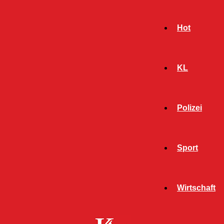
Hot
KL
Polizei
Sport
- Werbeanzeige -
Wirtschaft