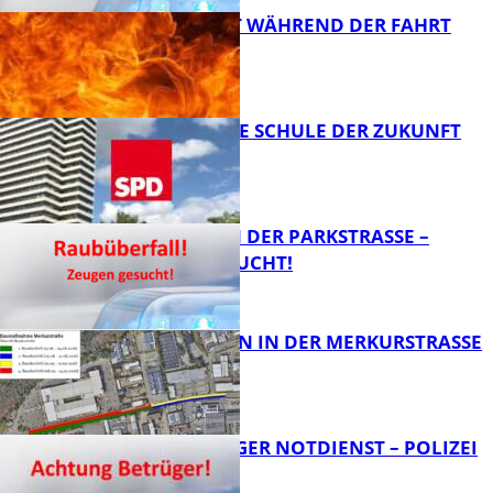
AUTO FÄNGT WÄHREND DER FAHRT
FEUER
FB News
WIE SIEHT DIE SCHULE DER ZUKUNFT
AUS?
FB News
ÜBERFALL IN DER PARKSTRASSE – Z
EUGEN GESUCHT!
FB News
BAUARBEITEN IN DER MERKURSTRASSE
FB News
FRAGWÜRDIGER NOTDIENST – POLIZEI
WARNT