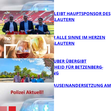
FB News
NOVOLINE BLEIBT HAUPTSPONSOR DES
1. FC KAISERSLAUTERN
FB News
GENÜSSE FÜR ALLE SINNE IM HERZEN
VON KAISERSLAUTERN
FB News
MINISTER TEUBER ÜBERGIBT
FÖRDERBESCHEID FÜR BETZENBERG-
ENTWICKLUNG
FB Kultur
HANDFESTE AUSEINANDERSETZUNG AM
PFAFFPLATZ
FB News