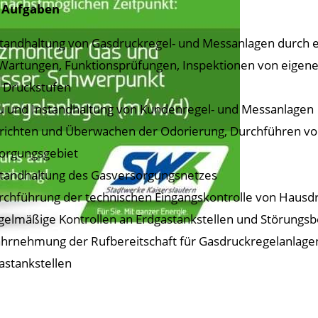
e Aufgaben
standhaltung von Gasdruckregel- und Messanlagen durch 
Wartungen, Funktionsprüfungen, Inspektionen von eigen
n Druckstufen
u und Instandhaltung von Kundenregel- und Messanlagen
nrichten und Überwachen der Odorierung, Durchführen v
orgungsgebiet
standhaltung des Gasversorgungsnetzes
rchführung der technischen Eingangskontrolle von Hausd
gelmäßige Kontrollen an Erdgastankstellen und Störungsb
hrnehmung der Rufbereitschaft für Gasdruckregelanlage
astankstellen