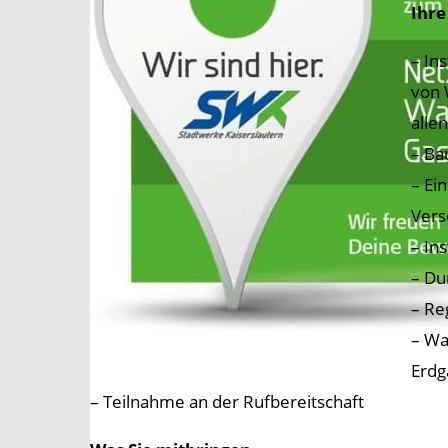
Ihr
– In
von 
alle
– Ba
– Ei
Vers
– In
– Du
– Re
– Wa
Erdg
– Teilnahme an der Rufbereitschaft