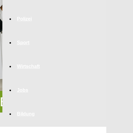
Polizei
Sport
Wirtschaft
Jobs
Bildung