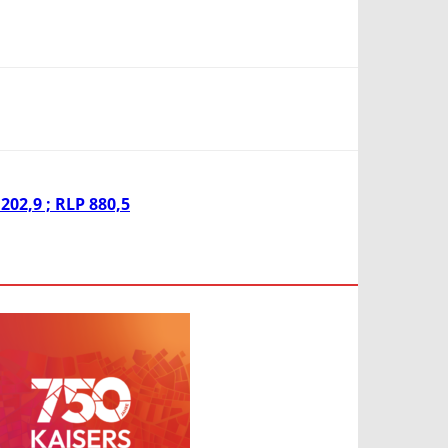
02,9 ; RLP 880,5