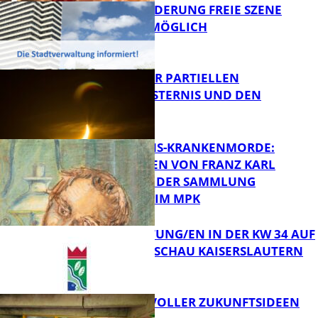
PROJEKTFÖRDERUNG FREIE SZENE
WEITERHIN MÖGLICH
FB Kultur
VORTRAG ZUR PARTIELLEN
SONNENFINSTERNIS UND DEN
PERSEIDEN
FB Kultur
OPFER DER NS-KRANKENMORDE:
ZEICHNUNGEN VON FRANZ KARL
BÜHLER AUS DER SAMMLUNG
Bildung
PRINZHORN IM MPK
VERANSTALTUNG/EN IN DER KW 34 AUF
DER GARTENSCHAU KAISERSLAUTERN
FB Kultur
FILMROLLE VOLLER ZUKUNFTSIDEEN