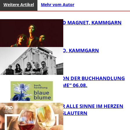
Weitere Artikel
Mehr vom Autor
DIRTY SOUND MAGNET, KAMMGARN
ROSE TATTOO, KAMMGARN
FB Kultur
LESETIPPS VON DER BUCHHANDLUNG
„BLAUE BLUME“ 06.08.
FB Kultur
GENÜSSE FÜR ALLE SINNE IM HERZEN
VON KAISERSLAUTERN
FB Kultur