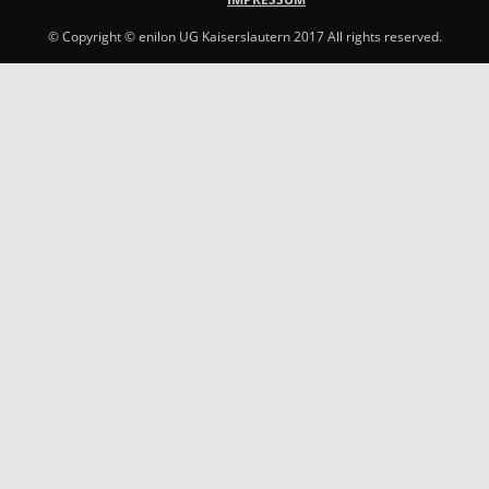
© Copyright © enilon UG Kaiserslautern 2017 All rights reserved.