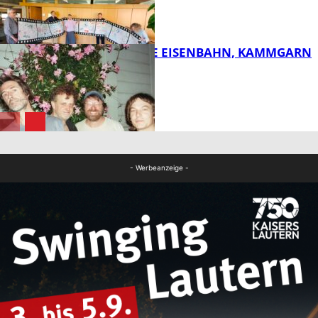
FB Kultur
DIE HÖCHSTE EISENBAHN, KAMMGARN
FB Kultur
FB Kultur
- Werbeanzeige -