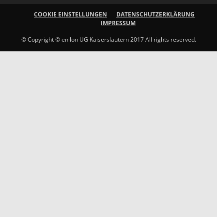
COOKIE EINSTELLUNGEN
DATENSCHUTZERKLÄRUNG
IMPRESSUM
© Copyright © enilon UG Kaiserslautern 2017 All rights reserved.