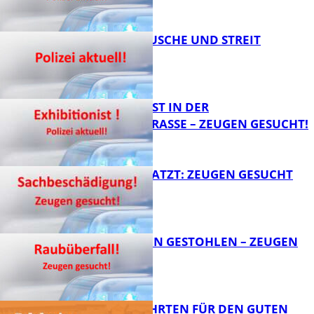
KNALLGERÄUSCHE UND STREIT
FB News
EXHIBITIONIST IN DER
VELMANNSTRASSE – ZEUGEN GESUCHT!
FB News
AUTO ZERKRATZT: ZEUGEN GESUCHT
FB News
TEURE KETTEN GESTOHLEN – ZEUGEN
GESUCHT!
FB News
SPENDENFAHRTEN FÜR DEN GUTEN