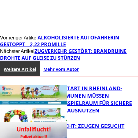
ALKOHOLISIERTE AUTOFAHRERIN
Vorheriger Artikel
GESTOPPT – 2,22 PROMILLE
ZUGVERKEHR GESTÖRT: BRANDRUINE
Nächster Artikel
DROHTE AUF GLEISE ZU STÜRZEN
Weitere Artikel
Mehr vom Autor
ZUM SCHULSTART IN RHEINLAND-
PFALZ: KOMMUNEN MÜSSEN
HANDLUNGSSPIELRAUM FÜR SICHERE
SCHULWEGE AUSNUTZEN
UNFALLFLUCHT: ZEUGEN GESUCHT
FB News