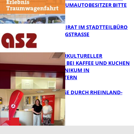
ZWECK – TRAUMAUTOBESITZER BITTE
MELDEN!
FB News
SENIORENBEIRAT IM STADTTEILBÜRO
IN DER KÖNIGSTRASSE
FB News
NEUER INTERKULTURELLER
TREFFPUNKT BEI KAFFEE UND KUCHEN
IM PFALZKLINIKUM IN
FB News
KAISERSLAUTERN
SOMMERREISE DURCH RHEINLAND-
PFALZ
FB Gesundheit