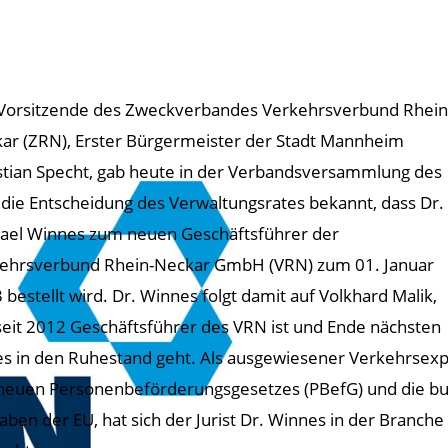
Vorsitzende des Zweckverbandes Verkehrsverbund Rhein
ar (ZRN), Erster Bürgermeister der Stadt Mannheim
stian Specht, gab heute in der Verbandsversammlung des
die Entscheidung des Verwaltungsrates bekannt, dass Dr.
ael Winnes zum neuen Geschäftsführer der
ehrsverbund Rhein-Neckar GmbH (VRN) zum 01. Januar
 bestellt wird. Dr. Winnes folgt damit auf Volkhard Malik,
seit 2012 Geschäftsführer des VRN ist und Ende nächsten
es in den Ruhestand geht. Als ausgewiesener Verkehrsexpe
neuen Personenbeförderungsgesetzes (PBefG) und die b
aben der EU, hat sich der Jurist Dr. Winnes in der Branch