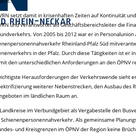
cht.
VRN setzt damit in krisenhaften Zeiten auf Kontinuität und 
VRN und verantwortet als Geschäftsbereichsleiter die Fin
undverkehrs. Von 2005 bis 2012 war er in Personalunion a
enenpersonennahverkehr Rheinland-Pfalz Süd mitverantwor
enenverkehrs in der Pfalz. Durch diese Tätigkeiten ist er i
mit den unterschiedlichen Anforderungen an den ÖPNV rec
wichtigste Herausforderungen der Verkehrswende sieht e
 Elektrifizierung weiterer Nebenstrecken, den Ausbau des 
Angeboten im ländlichen Raum an.
Landkreise im Verbundgebiet als Vergabestelle den Busver
den Schienenpersonennahverkehr. Als gemeinsame Planun
Landes- und Kreisgrenzen im ÖPNV der Region keine Brüch