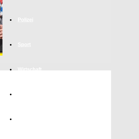
Polizei
Sport
Wirtschaft
Jobs
Bildung