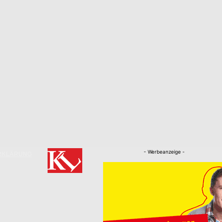
- Werbeanzeige -
RKLÄRUNG
Nachrichten
Kaiserslautern