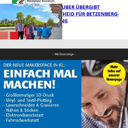
MINISTER TEUBER ÜBERGIBT
FÖRDERBESCHEID FÜR BETZENBERG-
ENTWICKLUNG
FB Gesundheit
FB News
- Werbeanzeige -