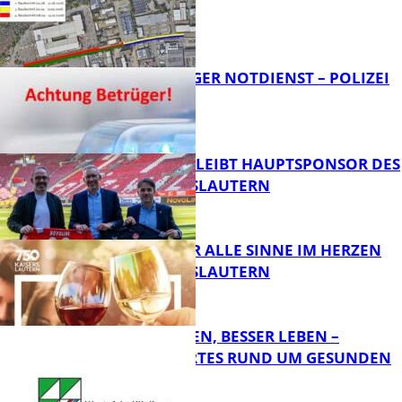
FB News
FRAGWÜRDIGER NOTDIENST – POLIZEI
WARNT
FB News
NOVOLINE BLEIBT HAUPTSPONSOR DES
1. FC KAISERSLAUTERN
FB News
GENÜSSE FÜR ALLE SINNE IM HERZEN
VON KAISERSLAUTERN
FB News
GUT SCHLAFEN, BESSER LEBEN –
WISSENSWERTES RUND UM GESUNDEN
SCHLAF
FB Kultur