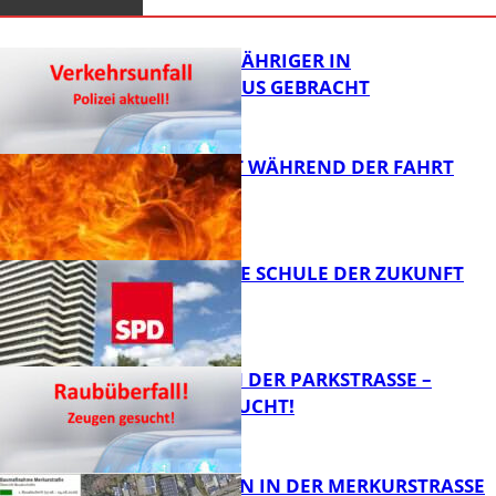
UNFALL: 58-JÄHRIGER IN
KRANKENHAUS GEBRACHT
AUTO FÄNGT WÄHREND DER FAHRT
FEUER
FB News
WIE SIEHT DIE SCHULE DER ZUKUNFT
AUS?
FB News
ÜBERFALL IN DER PARKSTRASSE – Z
EUGEN GESUCHT!
FB News
BAUARBEITEN IN DER MERKURSTRASSE