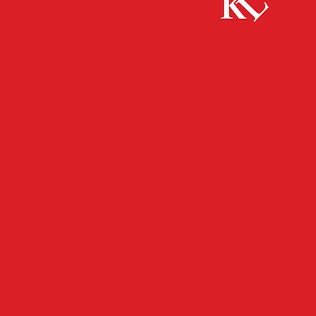
Start
FB Kultur
Steffen Egle wird Direktor des Museums
Pfalzgalerie
FB KULTUR
FB NEWS
KULTUR
TOP NEWS