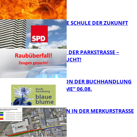
FEUER
FB News
WIE SIEHT DIE SCHULE DER ZUKUNFT
AUS?
FB News
ÜBERFALL IN DER PARKSTRASSE – Z
EUGEN GESUCHT!
FB News
LESETIPPS VON DER BUCHHANDLUNG
„BLAUE BLUME“ 06.08.
FB News
BAUARBEITEN IN DER MERKURSTRASSE
FB Kultur