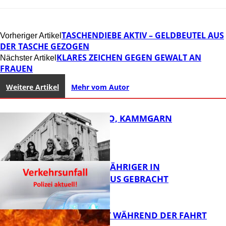
TASCHENDIEBE AKTIV – GELDBEUTEL AUS
Vorheriger Artikel
DER TASCHE GEZOGEN
KLARES ZEICHEN GEGEN GEWALT AN
Nächster Artikel
FRAUEN
Weitere Artikel
Mehr vom Autor
ROSE TATTOO, KAMMGARN
UNFALL: 58-JÄHRIGER IN
KRANKENHAUS GEBRACHT
FB Kultur
AUTO FÄNGT WÄHREND DER FAHRT