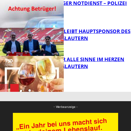
FRAGWÜRDIGER NOTDIENST – POLIZEI
WARNT
FB News
NOVOLINE BLEIBT HAUPTSPONSOR DES
1. FC KAISERSLAUTERN
FB News
GENÜSSE FÜR ALLE SINNE IM HERZEN
VON KAISERSLAUTERN
FB News
FB Kultur
- Werbeanzeige -