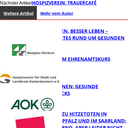
HOSPIZVEREIN: TRAUERCAFÉ
Nächster Artikel
Weitere Artikel
Mehr vom Autor
GUT SCHLAFEN, BESSER LEBEN –
WISSENSWERTES RUND UM GESUNDEN
SCHLAF
ABSCHLUSS IM EHRENAMTSKURS
FB Gesundheit
FIT FÜRS LERNEN: GESUNDE
PAUSENSNACKS
FB Gesundheit
RKI-ZAHLEN ZU HITZETOTEN IN
RHEINLAND-PFALZ UND IM SAARLAND:
„ERSCHÜTTERND, ABER LEIDER NICHT