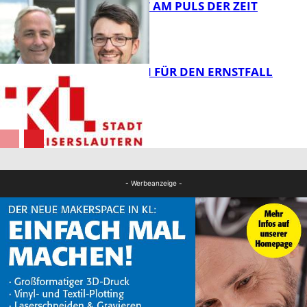
GUTE ARBEIT AM PULS DER ZEIT
FB Gesundheit
JETZT SCHON FÜR DEN ERNSTFALL
VORSORGEN
FB Gesundheit
FB Gesundheit
- Werbeanzeige -