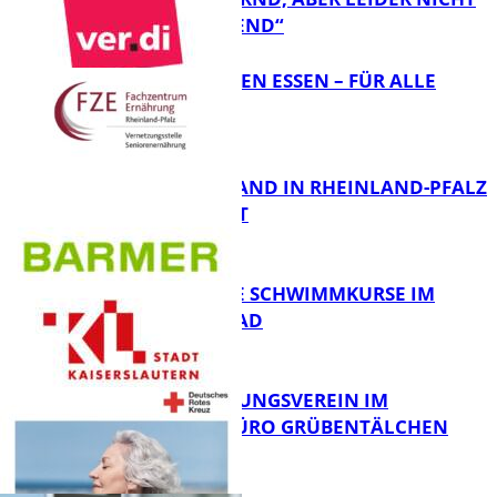
FB Gesundheit
ÜBERRASCHEND“
„AUSGEWOGEN ESSEN – FÜR ALLE
MÖGLICH?!“
FB Gesundheit
KRANKENSTAND IN RHEINLAND-PFALZ
SINKT LEICHT
FB Gesundheit
KOSTENLOSE SCHWIMMKURSE IM
WARMFREIBAD
FB Gesundheit
DRK BETREUUNGSVEREIN IM
STADTTEILBÜRO GRÜBENTÄLCHEN
FB Gesundheit