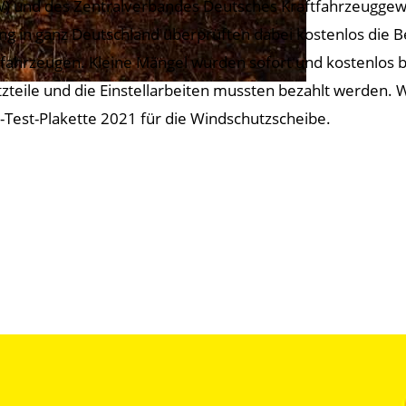
) und des Zentralverbandes Deutsches Kraftfahrzeuggewe
ng in ganz Deutschland überprüften dabei kostenlos die 
fahrzeugen. Kleine Mängel wurden sofort und kostenlos b
tzteile und die Einstellarbeiten mussten bezahlt werden. 
t-Test-Plakette 2021 für die Windschutzscheibe.