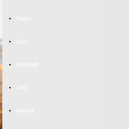
Polizei
Sport
Wirtschaft
Jobs
Bildung