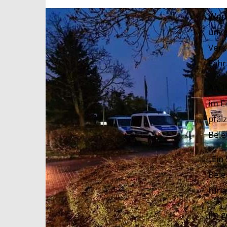
Wenn
unve
Verk
Fahr
An 1
im E
pfäl
Bele
„Ein
Bele
für 
Im g