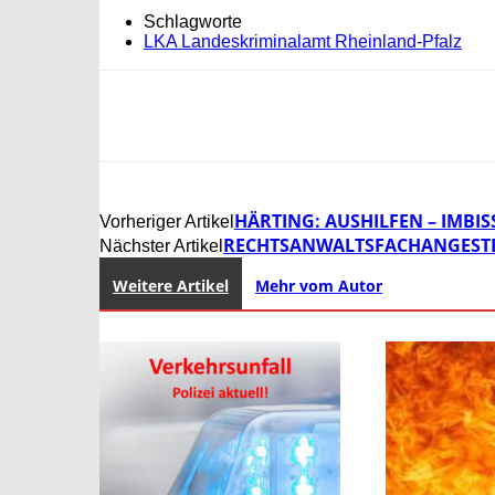
Schlagworte
LKA Landeskriminalamt Rheinland-Pfalz
HÄRTING: AUSHILFEN – IMBIS
Vorheriger Artikel
RECHTSANWALTSFACHANGESTELL
Nächster Artikel
Weitere Artikel
Mehr vom Autor