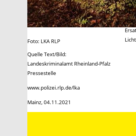
(DVW
Innu
Nutz
Ersa
Lich
Foto: LKA RLP
Quelle Text/Bild:
Landeskriminalamt Rheinland-Pfalz
Pressestelle
www.polizei.rlp.de/lka
Mainz, 04.11.2021