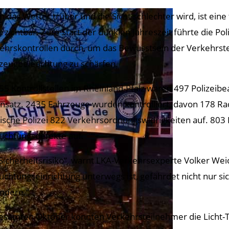
 das Wetter trüber und die Sicht schlechter wird, ist ei
rzichtbar. Zum Start der dunklen Jahreszeit führte die Pol
ehrskontrollen durch, um das Bewusstsein der Verkehrste
zeugbeleuchtung zu schärfen.
55 Kontrollstellen im Rheinland-Pfalz waren 497 Polizeibe
insatz. 2435 Fahrzeuge wurden kontrolliert, davon 178 Ra
zische Polizei 822 Verkehrsordnungswidrigkeiten auf. 803
uchtungsdefekte auf.
 Sicherheitsrisiko“, warnt LKA-Verkehrsexperte Volker Wei
uchtungseinrichtung unterwegs ist, gefährdet nicht nur sic
andere.“
esamten Oktober konnten Verkehrsteilnehmer die Licht-