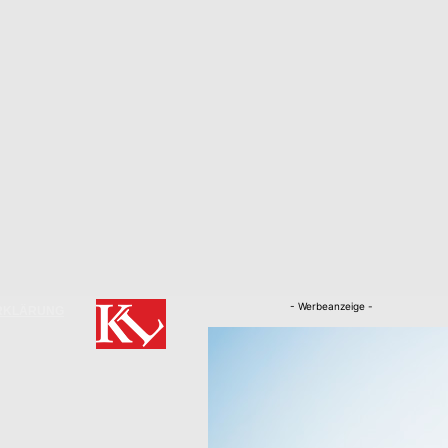
- Werbeanzeige -
RKLÄRUNG
Nachrichten
Kaiserslautern