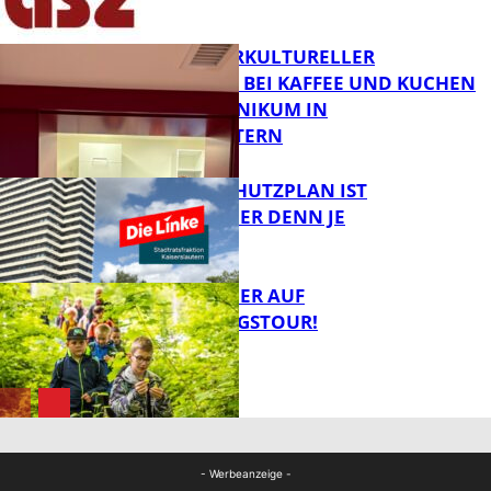
FB News
NEUER INTERKULTURELLER
TREFFPUNKT BEI KAFFEE UND KUCHEN
IM PFALZKLINIKUM IN
FB News
KAISERSLAUTERN
EIN HITZESCHUTZPLAN IST
NOTWENDIGER DENN JE
FB Gesundheit
MIT DEM JÄGER AUF
ENTDECKUNGSTOUR!
FB News
FB News
- Werbeanzeige -