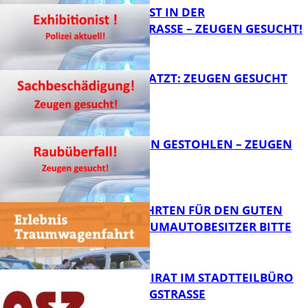
EXHIBITIONIST IN DER
VELMANNSTRASSE – ZEUGEN GESUCHT!
FB News
AUTO ZERKRATZT: ZEUGEN GESUCHT
FB News
TEURE KETTEN GESTOHLEN – ZEUGEN
GESUCHT!
FB News
SPENDENFAHRTEN FÜR DEN GUTEN
ZWECK – TRAUMAUTOBESITZER BITTE
MELDEN!
FB News
SENIORENBEIRAT IM STADTTEILBÜRO
IN DER KÖNIGSTRASSE