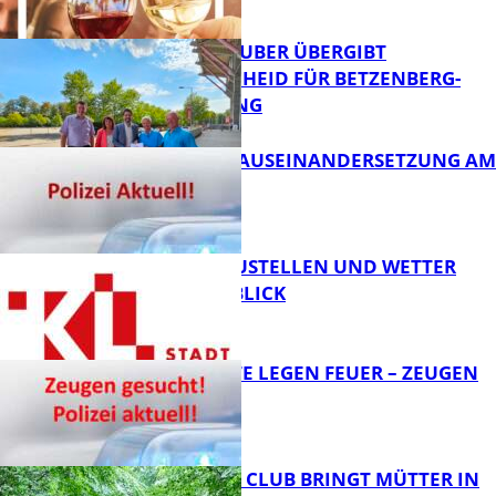
FB News
MINISTER TEUBER ÜBERGIBT
FÖRDERBESCHEID FÜR BETZENBERG-
ENTWICKLUNG
FB Kultur
HANDFESTE AUSEINANDERSETZUNG AM
PFAFFPLATZ
FB News
PARKEN, BAUSTELLEN UND WETTER
DIGITAL IM BLICK
FB News
UNBEKANNTE LEGEN FEUER – ZEUGEN
GESUCHT!
FB News
NEUER MOM CLUB BRINGT MÜTTER IN