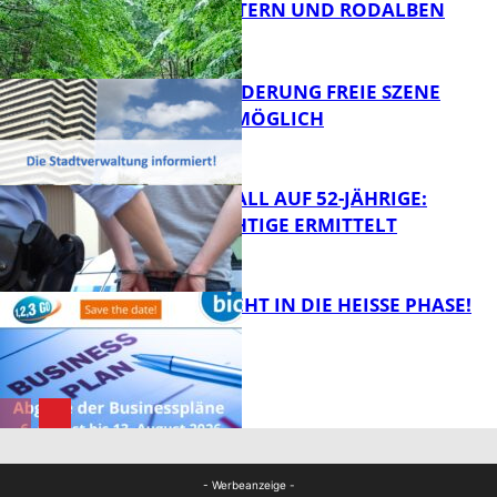
KAISERSLAUTERN UND RODALBEN
ZUSAMMEN
FB News
PROJEKTFÖRDERUNG FREIE SZENE
WEITERHIN MÖGLICH
FB News
RAUBÜBERFALL AUF 52-JÄHRIGE:
TATVERDÄCHTIGE ERMITTELT
FB Kultur
1,2,3 GO® GEHT IN DIE HEISSE PHASE!
FB News
Bildung
- Werbeanzeige -