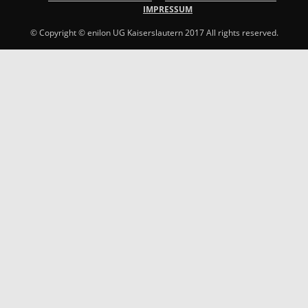
IMPRESSUM
© Copyright © enilon UG Kaiserslautern 2017 All rights reserved.