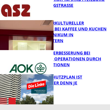
IN DER KÖNIGSTRASSE
FB News
NEUER INTERKULTURELLER
TREFFPUNKT BEI KAFFEE UND KUCHEN
IM PFALZKLINIKUM IN
FB News
KAISERSLAUTERN
QUALITÄTSVERBESSERUNG BEI
KOMPLEXEN OPERATIONEN DURCH
FB Gesundheit
KONZENTRATIONEN
EIN HITZESCHUTZPLAN IST
NOTWENDIGER DENN JE
FB Gesundheit