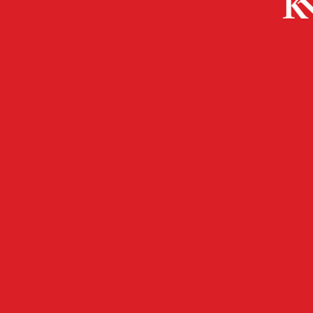
Start
FB Gesundheit
Impfaktion im Geranienweg und im
Impfzentrum Kaiserslautern