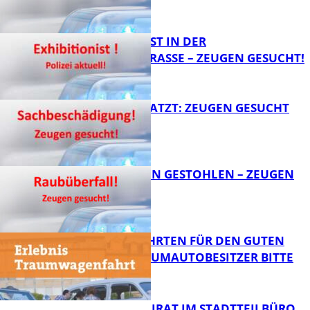
FB News
EXHIBITIONIST IN DER
VELMANNSTRASSE – ZEUGEN GESUCHT!
FB News
AUTO ZERKRATZT: ZEUGEN GESUCHT
FB News
TEURE KETTEN GESTOHLEN – ZEUGEN
GESUCHT!
FB News
SPENDENFAHRTEN FÜR DEN GUTEN
ZWECK – TRAUMAUTOBESITZER BITTE
MELDEN!
FB News
SENIORENBEIRAT IM STADTTEILBÜRO