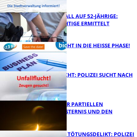
FB News
RAUBÜBERFALL AUF 52-JÄHRIGE:
TATVERDÄCHTIGE ERMITTELT
FB Kultur
1,2,3 GO® GEHT IN DIE HEISSE PHASE!
FB News
UNFALLFLUCHT: POLIZEI SUCHT NACH
ZEUGEN
Bildung
VORTRAG ZUR PARTIELLEN
SONNENFINSTERNIS UND DEN
PERSEIDEN
FB News
VERSUCHTES TÖTUNGSDELIKT: POLIZEI