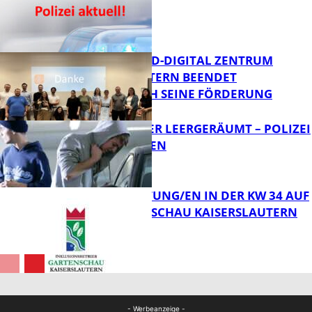
ERMITTELT
Bildung
MITTELSTAND-DIGITAL ZENTRUM
KAISERSLAUTERN BEENDET
ERFOLGREICH SEINE FÖRDERUNG
FB News
TRANSPORTER LEERGERÄUMT – POLIZEI
SUCHT ZEUGEN
FB News
VERANSTALTUNG/EN IN DER KW 34 AUF
DER GARTENSCHAU KAISERSLAUTERN
FB News
FB Kultur
- Werbeanzeige -