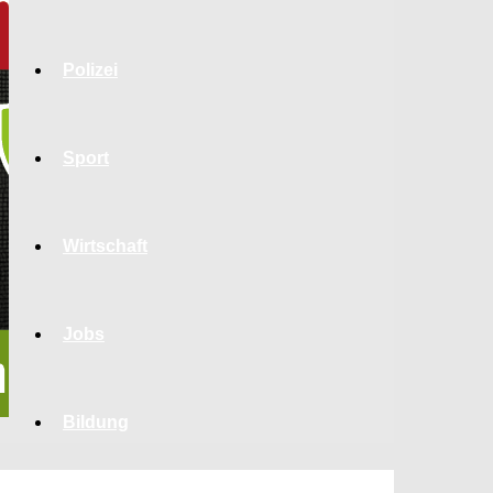
Polizei
Sport
Wirtschaft
Jobs
Bildung