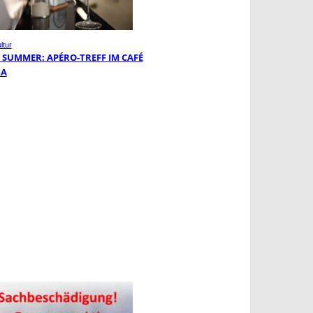
ltur
 SUMMER: APÉRO-TREFF IM CAFÉ
MA