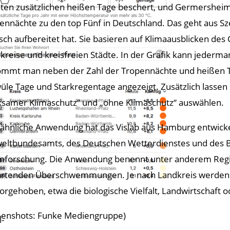
ten zusätzlichen heißen Tage beschert, und Germersheim 
ennächte zu den top Fünf in Deutschland. Das geht aus S
isch aufbereitet hat. Sie basieren auf Klimaausblicken des
kreise und kreisfreien Städte. In der Grafik kann jederm
mmt man neben der Zahl der Tropennächte und heißen Ta
üle Tage und Starkregentage angezeigt. Zusätzlich lassen 
ksamer Klimaschutz“ und „ohne Klimaschutz“ auswählen.
 ähnliche Anwendung hat das Vislab aus Hamburg entwicke
ltbundesamts, des Deutschen Wetterdienstes und des Bun
forschung. Die Anwendung benennt unter anderem Regi
rtenden Überschwemmungen. Je nach Landkreis werden d
orgehoben, etwa die biologische Vielfalt, Landwirtschaft o
eenshots: Funke Mediengruppe)
-