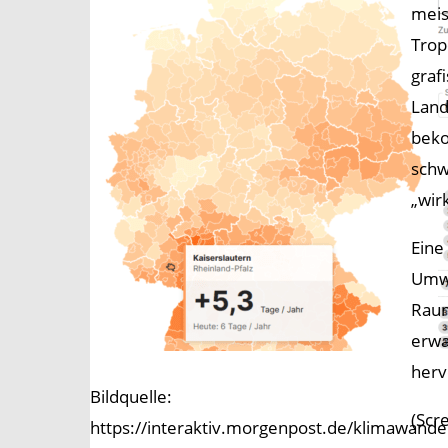
meis
Trop
graf
Land
beko
schw
„wir
Eine
Umwe
Raum
erwa
herv
Bildquelle:
(Scr
https://interaktiv.morgenpost.de/klimawandel