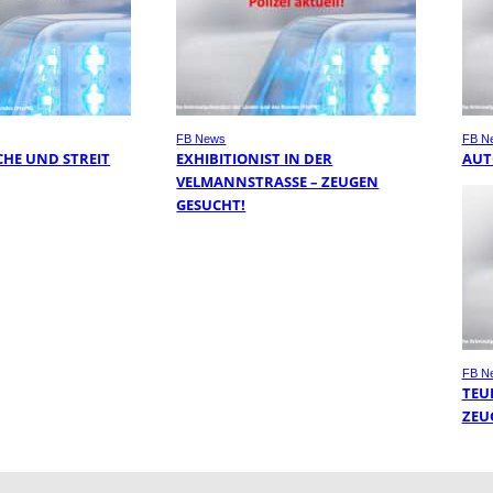
FB News
FB N
HE UND STREIT
EXHIBITIONIST IN DER
AUT
VELMANNSTRASSE – ZEUGEN G
ESUCHT!
FB N
TEU
ZEU