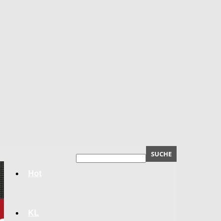
Hot
KL