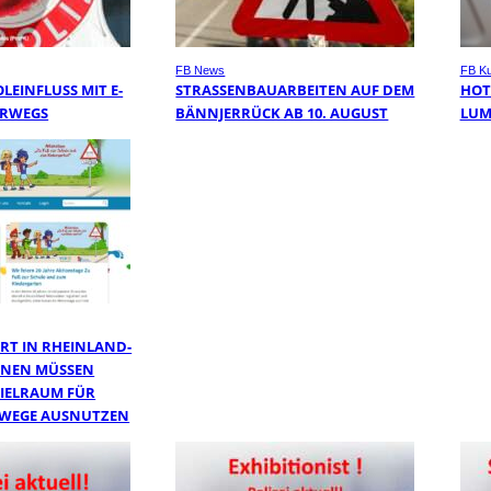
FB News
FB Ku
EINFLUSS MIT E-
STRASSENBAUARBEITEN AUF DEM B
HOT
ERWEGS
ÄNNJERRÜCK AB 10. AUGUST
LU
RT IN RHEINLAND-
UNEN MÜSSEN
IELRAUM FÜR
LWEGE AUSNUTZEN