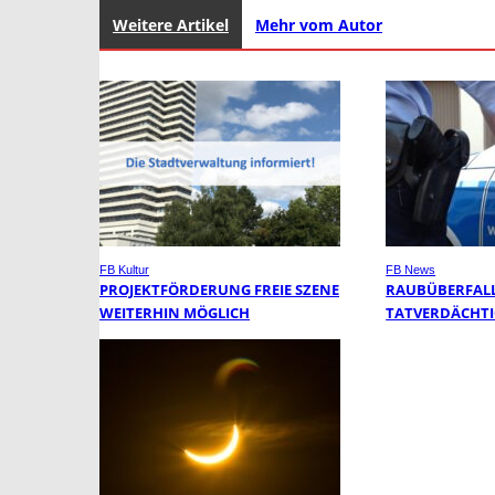
Weitere Artikel
Mehr vom Autor
FB Kultur
FB News
PROJEKTFÖRDERUNG FREIE SZENE
RAUBÜBERFALL 
WEITERHIN MÖGLICH
TATVERDÄCHTI