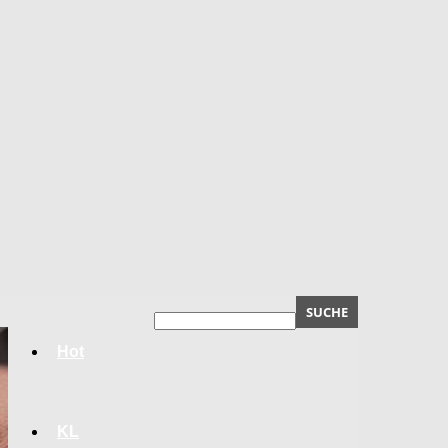
Hot
KL