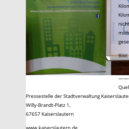
Kilo
Kilo
nicht
mich
gese
Bild
CO2 
——
Quel
Pressestelle der Stadtverwaltung Kaiserslaute
Willy-Brandt-Platz 1,
67657 Kaiserslautern
www.kaiserslautern.de