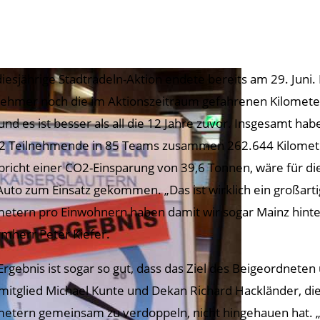
diesjährige Stadtradeln-Aktion endete bereits am 29. Juni. 
nehmer noch die im Aktionszeitraum gefahrenen Kilometer
 und es ist besser als all die 12 Jahre zuvor. Insgesamt ha
2 Teilnehmende in 85 Teams zusammen 262.644 Kilometer
pricht einer CO2-Einsparung von 39,6 Tonnen, wäre für di
Auto zum Einsatz gekommen. „Das ist wirklich ein großarti
metern pro Einwohnern haben damit wir sogar Mainz hinter
rmherr Peter Kiefer.
Ergebnis ist sogar so gut, dass das Ziel des Beigeordneten
mitglied Michael Kunte und Dekan Richard Hackländer, d
metern gemeinsam zu verdoppeln, nicht hingehauen hat. „