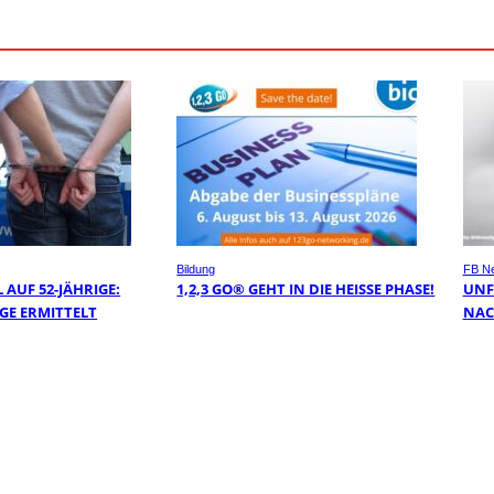
Bildung
FB N
AUF 52-JÄHRIGE:
1,2,3 GO® GEHT IN DIE HEISSE PHASE!
UNF
GE ERMITTELT
NAC