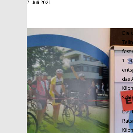
7. Juli 2021
Die 
Teil
fest
1.19
ents
das 
Kilo
Schi
Das 
Rats
Kilo