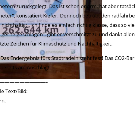
metern zurückgelegt. Das ist schon enorm, hat aber tatsäc
meter“, konstatiert Kiefer. Dennoch betrübt den radfahrbe
 nichthaltig: „Ich finde es einfach richtig klasse, dass so v
 gerne geschlagen“, gibt er verschmitzt zu und dankt all
tzte Zeichen für Klimaschutz und Nachhaltigkeit.
: Das Endergebnis fürs Stadtradeln steht fest! Das CO2-B
bereits am Anschlag!
—————————–
le Text/Bild:
rn,