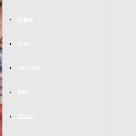
Polizei
Sport
Wirtschaft
Jobs
Bildung