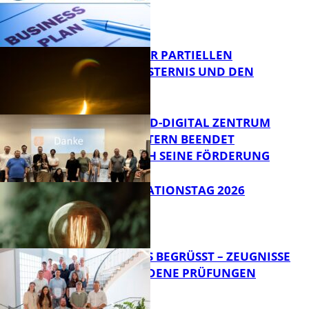
VORTRAG ZUR PARTIELLEN
SONNENFINSTERNIS UND DEN
PERSEIDEN
Bildung
MITTELSTAND-DIGITAL ZENTRUM
KAISERSLAUTERN BEENDET
ERFOLGREICH SEINE FÖRDERUNG
Bildung
SIAK-INNOVATIONSTAG 2026
FB News
NEUE AZUBIS BEGRÜSST – ZEUGNISSE F
ÜR BESTANDENE PRÜFUNGEN
Bildung