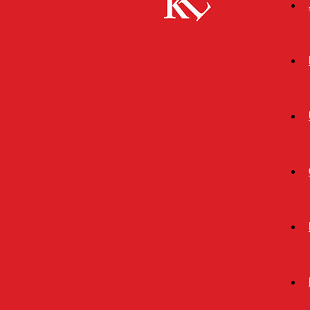
Start
Bildung
Ein Transferangebot der Offenen
Digitalisierungsallianz Pfalz
BILDUNG
FB WISSENSCHAFT
TWITTER WISSENSCHAFT