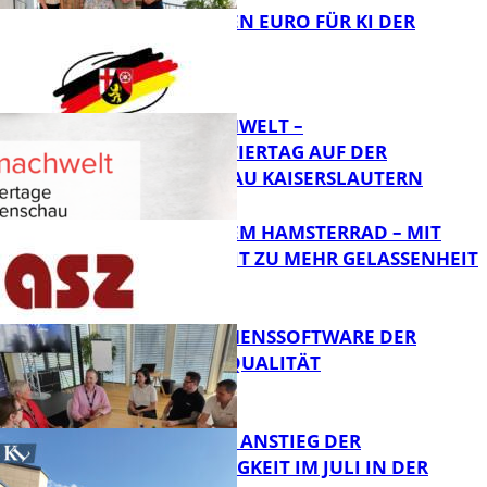
20 MILLIONEN EURO FÜR KI DER
ZUKUNFT
Bildung
MI(N)TMACHWELT –
EXPERIMENTIERTAG AUF DER
GARTENSCHAU KAISERSLAUTERN
Bildung
RAUS AUS DEM HAMSTERRAD – MIT
ACHTSAMKEIT ZU MEHR GELASSENHEIT
Bildung
UNTERNEHMENSSOFTWARE DER
HÖCHSTEN QUALITÄT
Bildung
SAISONALER ANSTIEG DER
ARBEITSLOSIGKEIT IM JULI IN DER