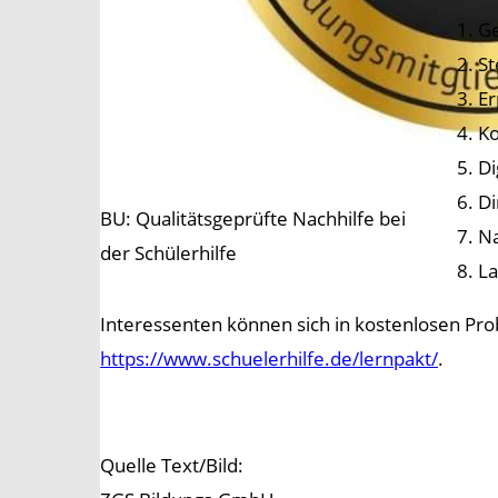
1. G
2. S
3. E
4. K
5. D
6. D
BU: Qualitätsgeprüfte Nachhilfe bei
7. N
der Schülerhilfe
8. L
Interessenten können sich in kostenlosen Pr
https://www.schuelerhilfe.de/lernpakt/
.
Quelle Text/Bild: