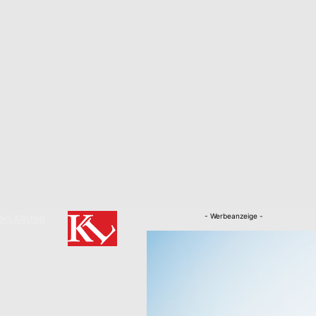
- Werbeanzeige -
RKLÄRUNG
Nachrichten
Kaiserslautern