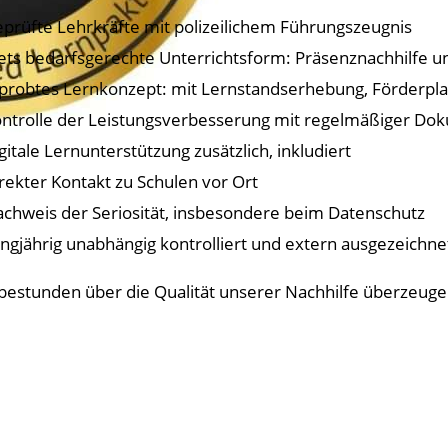
eprüfte Lehrkräfte mit polizeilichem Führungszeugnis
tets bedarfsgerechte Unterrichtsform: Präsenznachhilfe u
rprobtes Lernkonzept: mit Lernstandserhebung, Förderpl
ontrolle der Leistungsverbesserung mit regelmäßiger Do
igitale Lernunterstützung zusätzlich, inkludiert
irekter Kontakt zu Schulen vor Ort
achweis der Seriosität, insbesondere beim Datenschutz
angjährig unabhängig kontrolliert und extern ausgezeichnet
obestunden über die Qualität unserer Nachhilfe überzeug