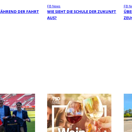
FB News
FB N
WÄHREND DER FAHRT
WIE SIEHT DIE SCHULE DER ZUKUNFT
ÜBER
AUS?
EUG