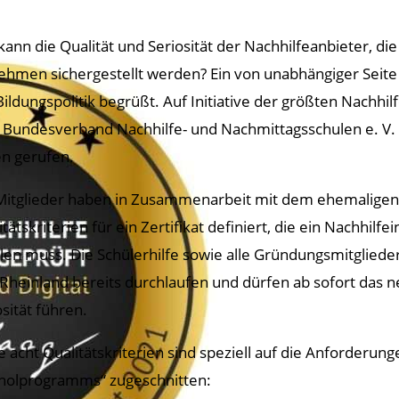
kann die Qualität und Seriosität der Nachhilfeanbieter, 
nehmen sichergestellt werden? Ein von unabhängiger Seit
Bildungspolitik begrüßt. Auf Initiative der größten Nachhil
Bundesverband Nachhilfe- und Nachmittagsschulen e. V.
n gerufen.
Mitglieder haben in Zusammenarbeit mit dem ehemaligen 
tätskriterien für ein Zertifikat definiert, die ein Nachhilfe
llen muss. Die Schülerhilfe sowie alle Gründungsmitglied
Rheinland bereits durchlaufen und dürfen ab sofort das ne
osität führen.
e acht Qualitätskriterien sind speziell auf die Anforderun
holprogramms“ zugeschnitten: