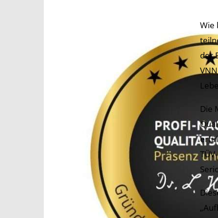
Wie 
teil
der 
VNN 
Lebe
Die 
Quali
erfü
TÜV-
Seri
Dies
„Auf